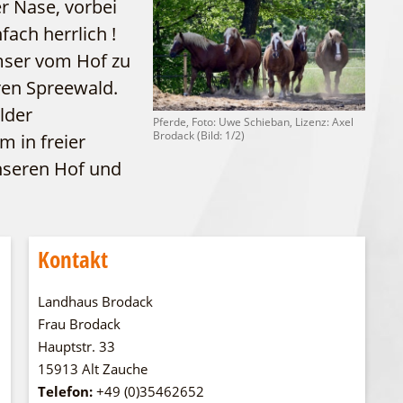
er Nase, vorbei
WFG
Fahrgastschiff
fach herrlich !
mser vom Hof zu
eren Spreewald.
lder
Pferde, Foto: Uwe Schieban, Lizenz: Axel
Brodack (Bild: 1/2)
 in freier
unseren Hof und
Kontakt
Landhaus Brodack
Frau Brodack
Hauptstr. 33
15913 Alt Zauche
Telefon:
+49 (0)35462652