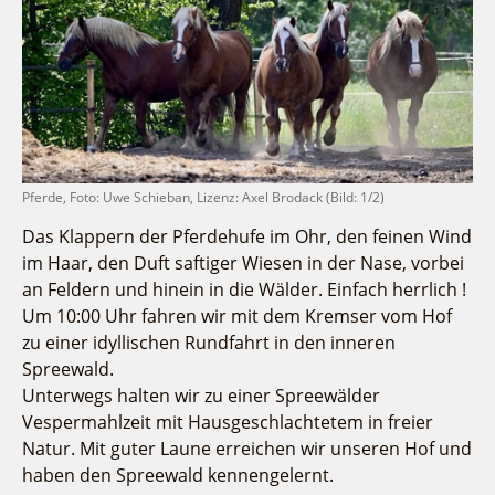
Fremdenverkehrsvereine
Campingplatz Jessern
Einkaufen
Gruppen
Wirtschaftsförderung
Ludwig Leichhardt
Kahnfahrten
Regionalentwicklung
Service
Fahrgastschiff
SPOT
Über uns
Bürgerbus
Team
Naturwelt Lieberoser Heide
Pferde, Foto: Uwe Schieban, Lizenz: Axel Brodack (Bild: 1/2)
Aktuelles
Q-Gemeinde Schwielochsee
Das Klappern der Pferdehufe im Ohr, den feinen Wind
Infomaterial
Staatlich anerkannter Erholungsort Goyatz
im Haar, den Duft saftiger Wiesen in der Nase, vorbei
Warenkorb
Mein Brandenburg – Infostelen
an Feldern und hinein in die Wälder. Einfach herrlich !
Unternehmensbetreuung
Um 10:00 Uhr fahren wir mit dem Kremser vom Hof
zu einer idyllischen Rundfahrt in den inneren
ILB
Spreewald.
WFG
Unterwegs halten wir zu einer Spreewälder
Vespermahlzeit mit Hausgeschlachtetem in freier
Natur. Mit guter Laune erreichen wir unseren Hof und
haben den Spreewald kennengelernt.