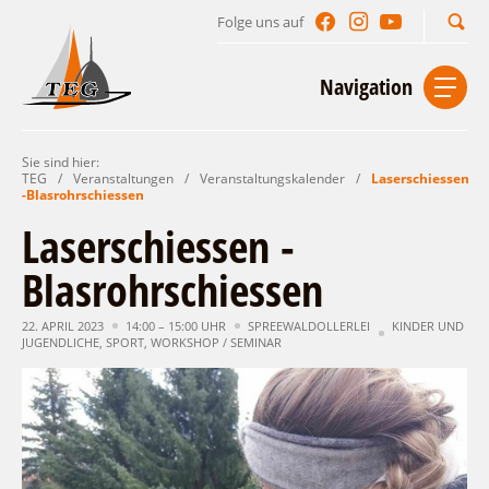
Folge uns auf
Suchbegriff
Navigation
Sie sind hier:
Start
Kontakt
Impressum
Datenschutz
TEG
/
Veranstaltungen
/
Veranstaltungskalender
/
Laserschiessen
-Blasrohrschiessen
Urlaub im Leichhardt Land
Laserschiessen -
Reisegebiet
Blasrohrschiessen
Unterkünfte finden
Lieblingsorte
Gastgeberverzeichnis
22. APRIL 2023
14:00 – 15:00 UHR
SPREEWALDOLLERLEI
KINDER UND
Freizeit und Erholung
Camping
JUGENDLICHE
,
SPORT
,
WORKSHOP / SEMINAR
Gastronomie
Sehenswertes
Auf & im Wasser
Ferienhaus- und Campingpark „Ludwig
Veranstaltungen
Naturlehrpfad Ludwig Leichhardt
Leichhardt“
Per Rad
Buchbare Angebote
Spreewälder Seecamping
Zu Fuß
Veranstaltungskalender
Touristinformationen
Campingplatz am Mochowsee
Aktiverlebnisse
Individuell
Veranstaltungshöhepunkte