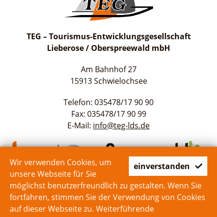
TEG – Tourismus-Entwicklungsgesellschaft
Lieberose / Oberspreewald mbH
Am Bahnhof 27
15913 Schwielochsee
Telefon: 035478/17 90 90
Fax: 035478/17 90 99
E-Mail:
info@teg-lds.de
Wir verwenden Cookies, um
einverstanden
unsere Webseite für Sie
möglichst benutzerfreundlich zu gestalten. Wenn Sie
fortfahren, stimmen Sie der Verwendung von Cookies
auf dieser Webseite zu. Weiterführende
Start
Kontakt
Impressum
Datenschutz