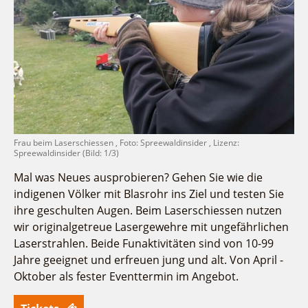
Fremdenverkehrsvereine
Campingplatz Jessern
Einkaufen
Gruppen
Wirtschaftsförderung
Ludwig Leichhardt
Kahnfahrten
Regionalentwicklung
Service
Fahrgastschiff
SPOT
Über uns
Bürgerbus
Team
Naturwelt Lieberoser Heide
Aktuelles
Q-Gemeinde Schwielochsee
Frau beim Laserschiessen , Foto: Spreewaldinsider , Lizenz:
Infomaterial
Spreewaldinsider (Bild: 1/3)
Staatlich anerkannter Erholungsort Goyatz
Warenkorb
Mein Brandenburg – Infostelen
Mal was Neues ausprobieren? Gehen Sie wie die
indigenen Völker mit Blasrohr ins Ziel und testen Sie
Unternehmensbetreuung
ihre geschulten Augen. Beim Laserschiessen nutzen
ILB
wir originalgetreue Lasergewehre mit ungefährlichen
WFG
Laserstrahlen. Beide Funaktivitäten sind von 10-99
Jahre geeignet und erfreuen jung und alt. Von April -
Oktober als fester Eventtermin im Angebot.