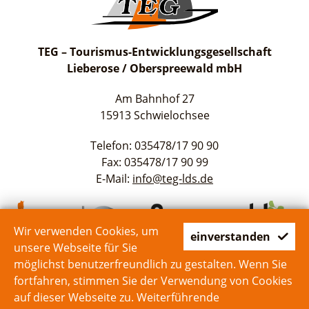
TEG – Tourismus-Entwicklungsgesellschaft
Lieberose / Oberspreewald mbH
Am Bahnhof 27
15913 Schwielochsee
Telefon: 035478/17 90 90
Fax: 035478/17 90 99
E-Mail:
info@teg-lds.de
Wir verwenden Cookies, um
einverstanden
unsere Webseite für Sie
möglichst benutzerfreundlich zu gestalten. Wenn Sie
fortfahren, stimmen Sie der Verwendung von Cookies
auf dieser Webseite zu. Weiterführende
Start
Kontakt
Impressum
Datenschutz