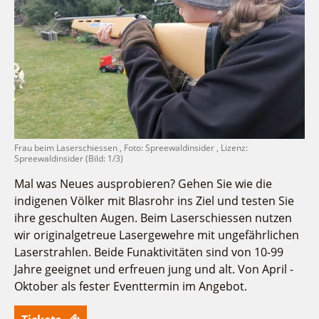
Fremdenverkehrsvereine
Campingplatz Jessern
Einkaufen
Gruppen
Wirtschaftsförderung
Ludwig Leichhardt
Kahnfahrten
Regionalentwicklung
Service
Fahrgastschiff
SPOT
Über uns
Bürgerbus
Team
Naturwelt Lieberoser Heide
Aktuelles
Q-Gemeinde Schwielochsee
Frau beim Laserschiessen , Foto: Spreewaldinsider , Lizenz:
Infomaterial
Spreewaldinsider (Bild: 1/3)
Staatlich anerkannter Erholungsort Goyatz
Warenkorb
Mein Brandenburg – Infostelen
Mal was Neues ausprobieren? Gehen Sie wie die
indigenen Völker mit Blasrohr ins Ziel und testen Sie
Unternehmensbetreuung
ihre geschulten Augen. Beim Laserschiessen nutzen
ILB
wir originalgetreue Lasergewehre mit ungefährlichen
WFG
Laserstrahlen. Beide Funaktivitäten sind von 10-99
Jahre geeignet und erfreuen jung und alt. Von April -
Oktober als fester Eventtermin im Angebot.