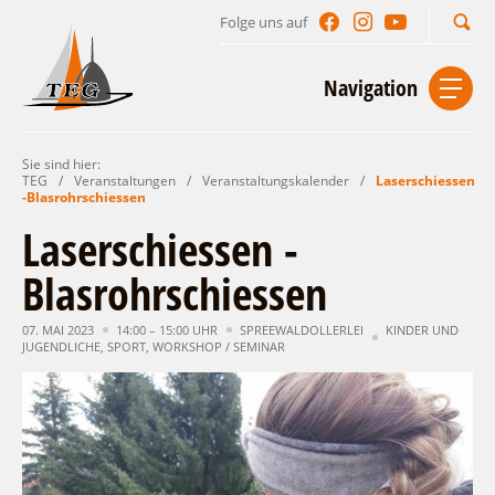
Folge uns auf
Suchbegriff
Navigation
Sie sind hier:
Start
Kontakt
Impressum
Datenschutz
TEG
/
Veranstaltungen
/
Veranstaltungskalender
/
Laserschiessen
-Blasrohrschiessen
Urlaub im Leichhardt Land
Laserschiessen -
Reisegebiet
Blasrohrschiessen
Unterkünfte finden
Lieblingsorte
Gastgeberverzeichnis
07. MAI 2023
14:00 – 15:00 UHR
SPREEWALDOLLERLEI
KINDER UND
Freizeit und Erholung
Camping
JUGENDLICHE
,
SPORT
,
WORKSHOP / SEMINAR
Gastronomie
Sehenswertes
Auf & im Wasser
Ferienhaus- und Campingpark „Ludwig
Veranstaltungen
Naturlehrpfad Ludwig Leichhardt
Leichhardt“
Per Rad
Buchbare Angebote
Spreewälder Seecamping
Zu Fuß
Veranstaltungskalender
Touristinformationen
Campingplatz am Mochowsee
Aktiverlebnisse
Individuell
Veranstaltungshöhepunkte