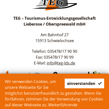
TEG – Tourismus-Entwicklungsgesellschaft
Lieberose / Oberspreewald mbH
Am Bahnhof 27
15913 Schwielochsee
Telefon: 035478/17 90 90
Fax: 035478/17 90 99
E-Mail:
info@teg-lds.de
Wir verwenden Cookies, um
einverstanden
unsere Webseite für Sie
möglichst benutzerfreundlich zu gestalten. Wenn Sie
fortfahren, stimmen Sie der Verwendung von Cookies
auf dieser Webseite zu. Weiterführende
Start
Kontakt
Impressum
Datenschutz