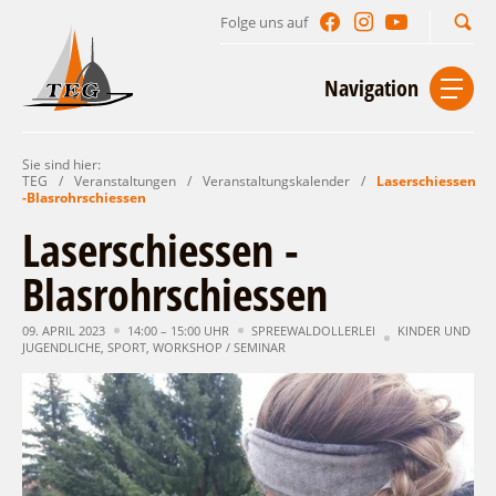
Folge uns auf
Suchbegriff
Navigation
Sie sind hier:
Start
Kontakt
Impressum
Datenschutz
TEG
/
Veranstaltungen
/
Veranstaltungskalender
/
Laserschiessen
-Blasrohrschiessen
Urlaub im Leichhardt Land
Laserschiessen -
Reisegebiet
Blasrohrschiessen
Unterkünfte finden
Lieblingsorte
Gastgeberverzeichnis
09. APRIL 2023
14:00 – 15:00 UHR
SPREEWALDOLLERLEI
KINDER UND
Freizeit und Erholung
Camping
JUGENDLICHE
,
SPORT
,
WORKSHOP / SEMINAR
Gastronomie
Sehenswertes
Auf & im Wasser
Ferienhaus- und Campingpark „Ludwig
Veranstaltungen
Naturlehrpfad Ludwig Leichhardt
Leichhardt“
Per Rad
Buchbare Angebote
Spreewälder Seecamping
Zu Fuß
Veranstaltungskalender
Touristinformationen
Campingplatz am Mochowsee
Aktiverlebnisse
Individuell
Veranstaltungshöhepunkte