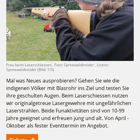
Fremdenverkehrsvereine
Campingplatz Jessern
Einkaufen
Gruppen
Wirtschaftsförderung
Ludwig Leichhardt
Kahnfahrten
Regionalentwicklung
Service
Fahrgastschiff
SPOT
Über uns
Bürgerbus
Team
Naturwelt Lieberoser Heide
Aktuelles
Q-Gemeinde Schwielochsee
Frau beim Laserschiessen , Foto: Spreewaldinsider , Lizenz:
Infomaterial
Spreewaldinsider (Bild: 1/3)
Staatlich anerkannter Erholungsort Goyatz
Warenkorb
Mein Brandenburg – Infostelen
Mal was Neues ausprobieren? Gehen Sie wie die
indigenen Völker mit Blasrohr ins Ziel und testen Sie
Unternehmensbetreuung
ihre geschulten Augen. Beim Laserschiessen nutzen
ILB
wir originalgetreue Lasergewehre mit ungefährlichen
WFG
Laserstrahlen. Beide Funaktivitäten sind von 10-99
Jahre geeignet und erfreuen jung und alt. Von April -
Oktober als fester Eventtermin im Angebot.