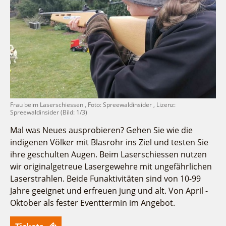
Fremdenverkehrsvereine
Campingplatz Jessern
Einkaufen
Gruppen
Wirtschaftsförderung
Ludwig Leichhardt
Kahnfahrten
Regionalentwicklung
Service
Fahrgastschiff
SPOT
Über uns
Bürgerbus
Team
Naturwelt Lieberoser Heide
Aktuelles
Q-Gemeinde Schwielochsee
Frau beim Laserschiessen , Foto: Spreewaldinsider , Lizenz:
Infomaterial
Spreewaldinsider (Bild: 1/3)
Staatlich anerkannter Erholungsort Goyatz
Warenkorb
Mein Brandenburg – Infostelen
Mal was Neues ausprobieren? Gehen Sie wie die
indigenen Völker mit Blasrohr ins Ziel und testen Sie
Unternehmensbetreuung
ihre geschulten Augen. Beim Laserschiessen nutzen
ILB
wir originalgetreue Lasergewehre mit ungefährlichen
WFG
Laserstrahlen. Beide Funaktivitäten sind von 10-99
Jahre geeignet und erfreuen jung und alt. Von April -
Oktober als fester Eventtermin im Angebot.