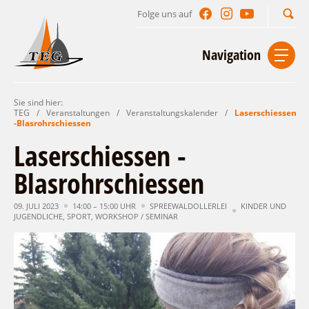
Folge uns auf
Suchbegriff
Navigation
Sie sind hier:
Start
Kontakt
Impressum
Datenschutz
TEG
/
Veranstaltungen
/
Veranstaltungskalender
/
Laserschiessen
-Blasrohrschiessen
Urlaub im Leichhardt Land
Laserschiessen -
Reisegebiet
Blasrohrschiessen
Unterkünfte finden
Lieblingsorte
Gastgeberverzeichnis
09. JULI 2023
14:00 – 15:00 UHR
SPREEWALDOLLERLEI
KINDER UND
Freizeit und Erholung
Camping
JUGENDLICHE
,
SPORT
,
WORKSHOP / SEMINAR
Gastronomie
Sehenswertes
Auf & im Wasser
Ferienhaus- und Campingpark „Ludwig
Veranstaltungen
Naturlehrpfad Ludwig Leichhardt
Leichhardt“
Per Rad
Buchbare Angebote
Spreewälder Seecamping
Zu Fuß
Veranstaltungskalender
Touristinformationen
Campingplatz am Mochowsee
Aktiverlebnisse
Individuell
Veranstaltungshöhepunkte