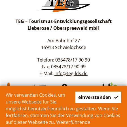
TEG – Tourismus-Entwicklungsgesellschaft
Lieberose / Oberspreewald mbH
Am Bahnhof 27
15913 Schwielochsee
Telefon: 035478/17 90 90
Fax: 035478/17 90 99
E-Mail:
info@teg-lds.de
Wir verwenden Cookies, um
einverstanden
unsere Webseite für Sie
möglichst benutzerfreundlich zu gestalten. Wenn Sie
fortfahren, stimmen Sie der Verwendung von Cookies
auf dieser Webseite zu. Weiterführende
Start
Kontakt
Impressum
Datenschutz