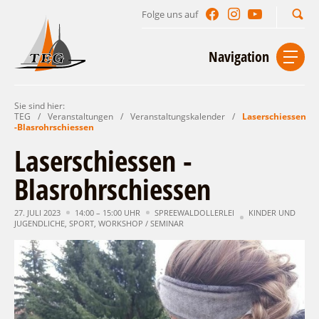
Folge uns auf
Suchbegriff
Navigation
Sie sind hier:
Start
Kontakt
Impressum
Datenschutz
TEG
/
Veranstaltungen
/
Veranstaltungskalender
/
Laserschiessen
-Blasrohrschiessen
Urlaub im Leichhardt Land
Laserschiessen -
Reisegebiet
Blasrohrschiessen
Unterkünfte finden
Lieblingsorte
Gastgeberverzeichnis
27. JULI 2023
14:00 – 15:00 UHR
SPREEWALDOLLERLEI
KINDER UND
Freizeit und Erholung
Camping
JUGENDLICHE
,
SPORT
,
WORKSHOP / SEMINAR
Gastronomie
Sehenswertes
Auf & im Wasser
Ferienhaus- und Campingpark „Ludwig
Veranstaltungen
Naturlehrpfad Ludwig Leichhardt
Leichhardt“
Per Rad
Buchbare Angebote
Spreewälder Seecamping
Zu Fuß
Veranstaltungskalender
Touristinformationen
Campingplatz am Mochowsee
Aktiverlebnisse
Individuell
Veranstaltungshöhepunkte