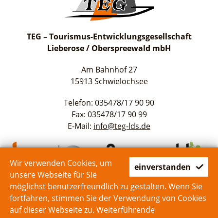
TEG – Tourismus-Entwicklungsgesellschaft
Lieberose / Oberspreewald mbH
Am Bahnhof 27
15913 Schwielochsee
Telefon: 035478/17 90 90
Fax: 035478/17 90 99
E-Mail:
info@teg-lds.de
Wir verwenden Cookies, um
einverstanden
unsere Webseite für Sie
möglichst benutzerfreundlich zu gestalten. Wenn Sie
fortfahren, stimmen Sie der Verwendung von Cookies
auf dieser Webseite zu. Weiterführende
Start
Kontakt
Impressum
Datenschutz