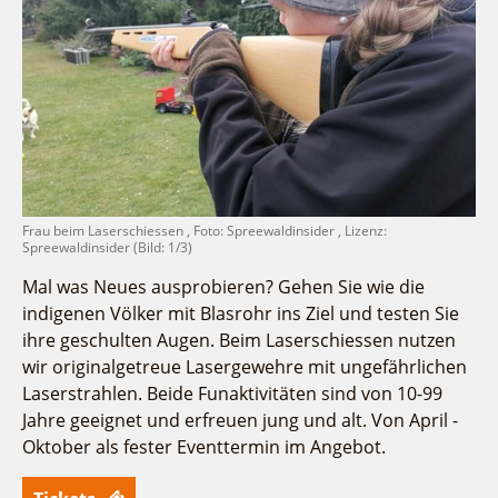
Fremdenverkehrsvereine
Campingplatz Jessern
Einkaufen
Gruppen
Wirtschaftsförderung
Ludwig Leichhardt
Kahnfahrten
Regionalentwicklung
Service
Fahrgastschiff
SPOT
Über uns
Bürgerbus
Team
Naturwelt Lieberoser Heide
Aktuelles
Q-Gemeinde Schwielochsee
Frau beim Laserschiessen , Foto: Spreewaldinsider , Lizenz:
Infomaterial
Spreewaldinsider (Bild: 1/3)
Staatlich anerkannter Erholungsort Goyatz
Warenkorb
Mein Brandenburg – Infostelen
Mal was Neues ausprobieren? Gehen Sie wie die
indigenen Völker mit Blasrohr ins Ziel und testen Sie
Unternehmensbetreuung
ihre geschulten Augen. Beim Laserschiessen nutzen
ILB
wir originalgetreue Lasergewehre mit ungefährlichen
WFG
Laserstrahlen. Beide Funaktivitäten sind von 10-99
Jahre geeignet und erfreuen jung und alt. Von April -
Oktober als fester Eventtermin im Angebot.