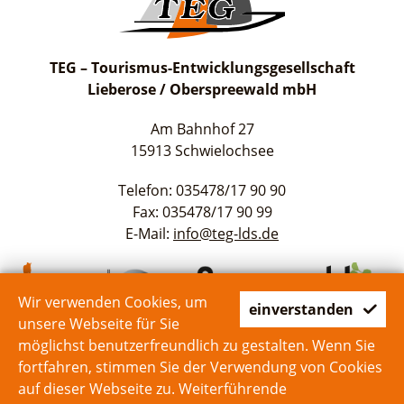
TEG – Tourismus-Entwicklungsgesellschaft
Lieberose / Oberspreewald mbH
Am Bahnhof 27
15913 Schwielochsee
Telefon: 035478/17 90 90
Fax: 035478/17 90 99
E-Mail:
info@teg-lds.de
Wir verwenden Cookies, um
einverstanden
unsere Webseite für Sie
möglichst benutzerfreundlich zu gestalten. Wenn Sie
fortfahren, stimmen Sie der Verwendung von Cookies
auf dieser Webseite zu. Weiterführende
Start
Kontakt
Impressum
Datenschutz