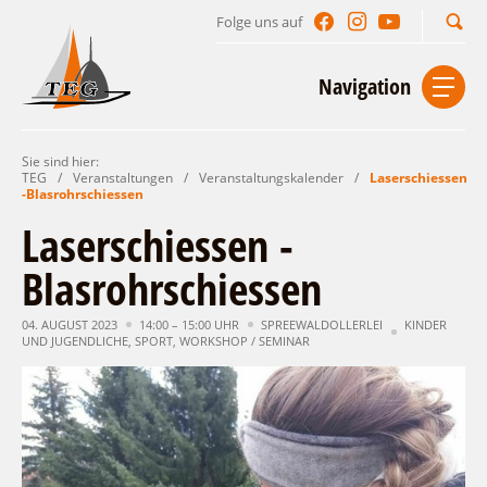
Folge uns auf
Suchbegriff
Navigation
Sie sind hier:
Start
Kontakt
Impressum
Datenschutz
TEG
/
Veranstaltungen
/
Veranstaltungskalender
/
Laserschiessen
-Blasrohrschiessen
Urlaub im Leichhardt Land
Laserschiessen -
Reisegebiet
Blasrohrschiessen
Unterkünfte finden
Lieblingsorte
Gastgeberverzeichnis
04. AUGUST 2023
14:00 – 15:00 UHR
SPREEWALDOLLERLEI
KINDER
Freizeit und Erholung
Camping
UND JUGENDLICHE
,
SPORT
,
WORKSHOP / SEMINAR
Gastronomie
Sehenswertes
Auf & im Wasser
Ferienhaus- und Campingpark „Ludwig
Veranstaltungen
Naturlehrpfad Ludwig Leichhardt
Leichhardt“
Per Rad
Buchbare Angebote
Spreewälder Seecamping
Zu Fuß
Veranstaltungskalender
Touristinformationen
Campingplatz am Mochowsee
Aktiverlebnisse
Individuell
Veranstaltungshöhepunkte