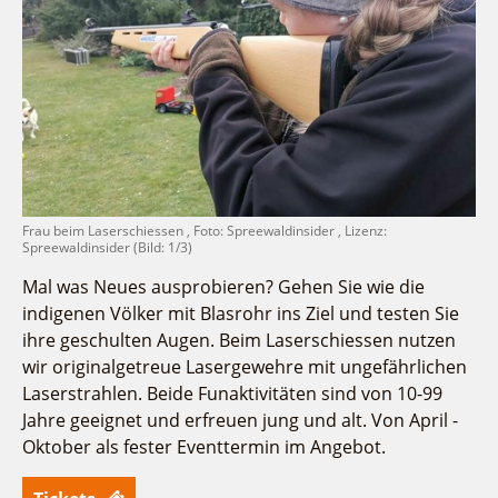
Fremdenverkehrsvereine
Campingplatz Jessern
Einkaufen
Gruppen
Wirtschaftsförderung
Ludwig Leichhardt
Kahnfahrten
Regionalentwicklung
Service
Fahrgastschiff
SPOT
Über uns
Bürgerbus
Team
Naturwelt Lieberoser Heide
Aktuelles
Q-Gemeinde Schwielochsee
Frau beim Laserschiessen , Foto: Spreewaldinsider , Lizenz:
Infomaterial
Spreewaldinsider (Bild: 1/3)
Staatlich anerkannter Erholungsort Goyatz
Warenkorb
Mein Brandenburg – Infostelen
Mal was Neues ausprobieren? Gehen Sie wie die
indigenen Völker mit Blasrohr ins Ziel und testen Sie
Unternehmensbetreuung
ihre geschulten Augen. Beim Laserschiessen nutzen
ILB
wir originalgetreue Lasergewehre mit ungefährlichen
WFG
Laserstrahlen. Beide Funaktivitäten sind von 10-99
Jahre geeignet und erfreuen jung und alt. Von April -
Oktober als fester Eventtermin im Angebot.