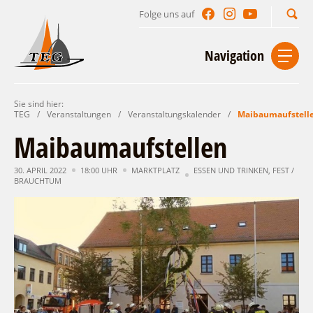
Folge uns auf
Suchbegriff
Navigation
Sie sind hier:
Start
Kontakt
Impressum
Datenschutz
TEG
/
Veranstaltungen
/
Veranstaltungskalender
/
Maibaumaufstell
Maibaumaufstellen
Urlaub im Leichhardt Land
30. APRIL 2022
Reisegebiet
18:00 UHR
MARKTPLATZ
ESSEN UND TRINKEN
,
FEST /
Unterkünfte finden
BRAUCHTUM
Lieblingsorte
Gastgeberverzeichnis
Freizeit und Erholung
Camping
Gastronomie
Sehenswertes
Auf & im Wasser
Ferienhaus- und Campingpark „Ludwig
Veranstaltungen
Naturlehrpfad Ludwig Leichhardt
Leichhardt“
Per Rad
Buchbare Angebote
Spreewälder Seecamping
Zu Fuß
Veranstaltungskalender
Touristinformationen
Campingplatz am Mochowsee
Aktiverlebnisse
Individuell
Veranstaltungshöhepunkte