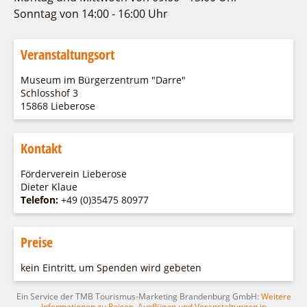
Fremdenverkehrsvereine
Campingplatz Jessern
Einkaufen
Gruppen
Sonntag von 14:00 - 16:00 Uhr
Wirtschaftsförderung
Ludwig Leichhardt
Kahnfahrten
Regionalentwicklung
Veranstaltungsort
Service
Fahrgastschiff
SPOT
Museum im Bürgerzentrum "Darre"
Über uns
Bürgerbus
Schlosshof 3
Team
15868 Lieberose
Naturwelt Lieberoser Heide
Aktuelles
Q-Gemeinde Schwielochsee
Kontakt
Infomaterial
Staatlich anerkannter Erholungsort Goyatz
Warenkorb
Förderverein Lieberose
Mein Brandenburg – Infostelen
Dieter Klaue
Unternehmensbetreuung
Telefon:
+49 (0)35475 80977
ILB
WFG
Preise
kein Eintritt, um Spenden wird gebeten
Ein Service der TMB Tourismus-Marketing Brandenburg GmbH:
Weitere
Informationen zu Reisen, Ausflügen und Veranstaltungen in