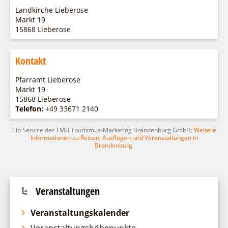
Fremdenverkehrsvereine
Campingplatz Jessern
Einkaufen
Gruppen
Landkirche Lieberose
Wirtschaftsförderung
Ludwig Leichhardt
Markt 19
15868 Lieberose
Kahnfahrten
Regionalentwicklung
Service
Fahrgastschiff
SPOT
Kontakt
Über uns
Bürgerbus
Team
Pfarramt Lieberose
Naturwelt Lieberoser Heide
Markt 19
Aktuelles
Q-Gemeinde Schwielochsee
15868 Lieberose
Telefon:
Infomaterial
+49 33671 2140
Staatlich anerkannter Erholungsort Goyatz
Warenkorb
Mein Brandenburg – Infostelen
Ein Service der TMB Tourismus-Marketing Brandenburg GmbH:
Weitere
Informationen zu Reisen, Ausflügen und Veranstaltungen in
Unternehmensbetreuung
Brandenburg
.
ILB
WFG
Veranstaltungen
Veranstaltungskalender