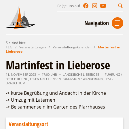
Folge uns auf
Suchbegriff
Navigation
Sie sind hier:
Start
Kontakt
Impressum
Datenschutz
TEG
/
Veranstaltungen
/
Veranstaltungskalender
/
Martinfest in
Lieberose
Urlaub im Leichhardt Land
Martinfest in Lieberose
Reisegebiet
Unterkünfte finden
11. NOVEMBER 2023
17:00 UHR
LANDKIRCHE LIEBEROSE
FÜHRUNG /
BESICHTIGUNG
Lieblingsorte
,
ESSEN UND TRINKEN
,
EXKURSION / WANDERUNG
,
FEST /
BRAUCHTUM
Gastgeberverzeichnis
Freizeit und Erholung
Camping
-> kurze Begrüßung und Andacht in der Kirche
Gastronomie
Sehenswertes
Auf & im Wasser
-> Umzug mit Laternen
Ferienhaus- und Campingpark „Ludwig
Veranstaltungen
Naturlehrpfad Ludwig Leichhardt
Leichhardt“
Per Rad
-> Beisammensein im Garten des Pfarrhauses
Buchbare Angebote
Spreewälder Seecamping
Zu Fuß
Veranstaltungskalender
Touristinformationen
Campingplatz am Mochowsee
Veranstaltungsort
Aktiverlebnisse
Individuell
Veranstaltungshöhepunkte