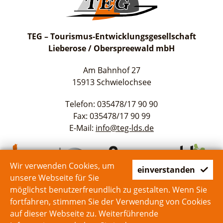
TEG – Tourismus-Entwicklungsgesellschaft
Lieberose / Oberspreewald mbH
Am Bahnhof 27
15913 Schwielochsee
Telefon: 035478/17 90 90
Fax: 035478/17 90 99
E-Mail:
info@teg-lds.de
Wir verwenden Cookies, um
einverstanden
unsere Webseite für Sie
möglichst benutzerfreundlich zu gestalten. Wenn Sie
fortfahren, stimmen Sie der Verwendung von Cookies
auf dieser Webseite zu. Weiterführende
Start
Kontakt
Impressum
Datenschutz