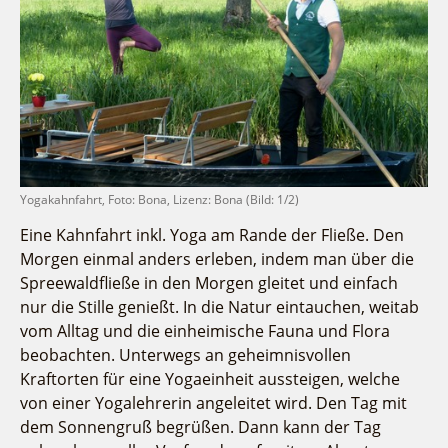
Fremdenverkehrsvereine
Campingplatz Jessern
Einkaufen
Gruppen
Wirtschaftsförderung
Ludwig Leichhardt
Kahnfahrten
Regionalentwicklung
Service
Fahrgastschiff
SPOT
Über uns
Bürgerbus
Team
Naturwelt Lieberoser Heide
Aktuelles
Q-Gemeinde Schwielochsee
Yogakahnfahrt, Foto: Bona, Lizenz: Bona (Bild: 1/2)
Infomaterial
Staatlich anerkannter Erholungsort Goyatz
Eine Kahnfahrt inkl. Yoga am Rande der Fließe. Den
Warenkorb
Mein Brandenburg – Infostelen
Morgen einmal anders erleben, indem man über die
Spreewaldfließe in den Morgen gleitet und einfach
Unternehmensbetreuung
nur die Stille genießt. In die Natur eintauchen, weitab
ILB
vom Alltag und die einheimische Fauna und Flora
WFG
beobachten. Unterwegs an geheimnisvollen
Kraftorten für eine Yogaeinheit aussteigen, welche
von einer Yogalehrerin angeleitet wird. Den Tag mit
dem Sonnengruß begrüßen. Dann kann der Tag