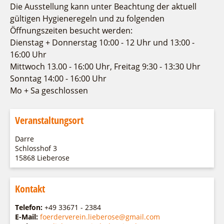
Fremdenverkehrsvereine
Campingplatz Jessern
Einkaufen
Gruppen
Die Ausstellung kann unter Beachtung der aktuell
Wirtschaftsförderung
gültigen Hygieneregeln und zu folgenden
Ludwig Leichhardt
Öffnungszeiten besucht werden:
Kahnfahrten
Regionalentwicklung
Dienstag + Donnerstag 10:00 - 12 Uhr und 13:00 -
Service
Fahrgastschiff
SPOT
16:00 Uhr
Über uns
Mittwoch 13.00 - 16:00 Uhr, Freitag 9:30 - 13:30 Uhr
Bürgerbus
Team
Sonntag 14:00 - 16:00 Uhr
Naturwelt Lieberoser Heide
Mo + Sa geschlossen
Aktuelles
Q-Gemeinde Schwielochsee
Infomaterial
Staatlich anerkannter Erholungsort Goyatz
Veranstaltungsort
Warenkorb
Mein Brandenburg – Infostelen
Darre
Unternehmensbetreuung
Schlosshof 3
ILB
15868 Lieberose
WFG
Kontakt
Telefon:
+49 33671 - 2384
E-Mail:
foerderverein.lieberose@gmail.com