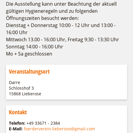
Fremdenverkehrsvereine
Campingplatz Jessern
Einkaufen
Gruppen
Die Ausstellung kann unter Beachtung der aktuell
Wirtschaftsförderung
gültigen Hygieneregeln und zu folgenden
Ludwig Leichhardt
Öffnungszeiten besucht werden:
Kahnfahrten
Regionalentwicklung
Dienstag + Donnerstag 10:00 - 12 Uhr und 13:00 -
Service
Fahrgastschiff
SPOT
16:00 Uhr
Über uns
Mittwoch 13.00 - 16:00 Uhr, Freitag 9:30 - 13:30 Uhr
Bürgerbus
Team
Sonntag 14:00 - 16:00 Uhr
Naturwelt Lieberoser Heide
Mo + Sa geschlossen
Aktuelles
Q-Gemeinde Schwielochsee
Infomaterial
Staatlich anerkannter Erholungsort Goyatz
Veranstaltungsort
Warenkorb
Mein Brandenburg – Infostelen
Darre
Unternehmensbetreuung
Schlosshof 3
ILB
15868 Lieberose
WFG
Kontakt
Telefon:
+49 33671 - 2384
E-Mail:
foerderverein.lieberose@gmail.com