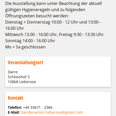
Fremdenverkehrsvereine
Campingplatz Jessern
Einkaufen
Gruppen
Die Ausstellung kann unter Beachtung der aktuell
Wirtschaftsförderung
gültigen Hygieneregeln und zu folgenden
Ludwig Leichhardt
Öffnungszeiten besucht werden:
Kahnfahrten
Regionalentwicklung
Dienstag + Donnerstag 10:00 - 12 Uhr und 13:00 -
Service
Fahrgastschiff
SPOT
16:00 Uhr
Über uns
Mittwoch 13.00 - 16:00 Uhr, Freitag 9:30 - 13:30 Uhr
Bürgerbus
Team
Sonntag 14:00 - 16:00 Uhr
Naturwelt Lieberoser Heide
Mo + Sa geschlossen
Aktuelles
Q-Gemeinde Schwielochsee
Infomaterial
Staatlich anerkannter Erholungsort Goyatz
Veranstaltungsort
Warenkorb
Mein Brandenburg – Infostelen
Darre
Unternehmensbetreuung
Schlosshof 3
ILB
15868 Lieberose
WFG
Kontakt
Telefon:
+49 33671 - 2384
E-Mail:
foerderverein.lieberose@gmail.com