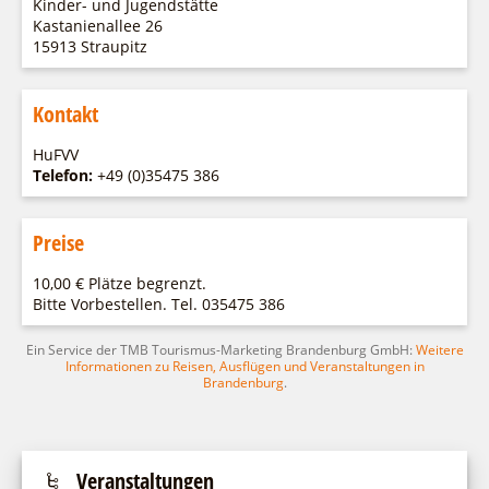
Kinder- und Jugendstätte
Fremdenverkehrsvereine
Campingplatz Jessern
Einkaufen
Gruppen
Kastanienallee 26
Wirtschaftsförderung
Ludwig Leichhardt
15913 Straupitz
Kahnfahrten
Regionalentwicklung
Service
Fahrgastschiff
Kontakt
SPOT
Über uns
Bürgerbus
HuFVV
Team
Telefon:
+49 (0)35475 386
Naturwelt Lieberoser Heide
Aktuelles
Q-Gemeinde Schwielochsee
Infomaterial
Preise
Staatlich anerkannter Erholungsort Goyatz
Warenkorb
Mein Brandenburg – Infostelen
10,00 € Plätze begrenzt.
Bitte Vorbestellen. Tel. 035475 386
Unternehmensbetreuung
ILB
Ein Service der TMB Tourismus-Marketing Brandenburg GmbH:
Weitere
Informationen zu Reisen, Ausflügen und Veranstaltungen in
WFG
Brandenburg
.
Veranstaltungen