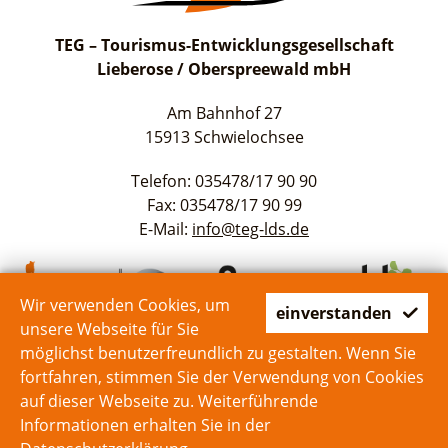
TEG – Tourismus-Entwicklungsgesellschaft
Lieberose / Oberspreewald mbH
Am Bahnhof 27
15913 Schwielochsee
Telefon: 035478/17 90 90
Fax: 035478/17 90 99
E-Mail:
info@teg-lds.de
Wir verwenden Cookies, um
einverstanden
unsere Webseite für Sie
möglichst benutzerfreundlich zu gestalten. Wenn Sie
fortfahren, stimmen Sie der Verwendung von Cookies
auf dieser Webseite zu. Weiterführende
Start
Kontakt
Impressum
Datenschutz
Informationen erhalten Sie in der