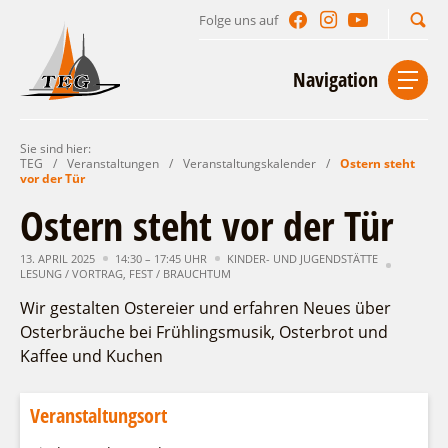
Folge uns auf
Suchbegriff
Navigation
Sie sind hier:
Start
Kontakt
Impressum
Datenschutz
TEG
/
Veranstaltungen
/
Veranstaltungskalender
/
Ostern steht
vor der Tür
Urlaub im Leichhardt Land
Ostern steht vor der Tür
Reisegebiet
Unterkünfte finden
13. APRIL 2025
14:30 – 17:45 UHR
KINDER- UND JUGENDSTÄTTE
LESUNG / VORTRAG
Lieblingsorte
,
FEST / BRAUCHTUM
Gastgeberverzeichnis
Freizeit und Erholung
Camping
Wir gestalten Ostereier und erfahren Neues über
Gastronomie
Osterbräuche bei Frühlingsmusik, Osterbrot und
Sehenswertes
Auf & im Wasser
Ferienhaus- und Campingpark „Ludwig
Kaffee und Kuchen
Veranstaltungen
Naturlehrpfad Ludwig Leichhardt
Leichhardt“
Per Rad
Buchbare Angebote
Spreewälder Seecamping
Zu Fuß
Veranstaltungskalender
Veranstaltungsort
Touristinformationen
Campingplatz am Mochowsee
Aktiverlebnisse
Individuell
Veranstaltungshöhepunkte