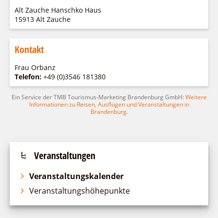
Fremdenverkehrsvereine
Campingplatz Jessern
Einkaufen
Gruppen
Alt Zauche Hanschko Haus
Wirtschaftsförderung
Ludwig Leichhardt
15913 Alt Zauche
Kahnfahrten
Regionalentwicklung
Service
Kontakt
Fahrgastschiff
SPOT
Über uns
Bürgerbus
Frau Orbanz
Team
Telefon:
+49 (0)3546 181380
Naturwelt Lieberoser Heide
Aktuelles
Q-Gemeinde Schwielochsee
Ein Service der TMB Tourismus-Marketing Brandenburg GmbH:
Weitere
Infomaterial
Informationen zu Reisen, Ausflügen und Veranstaltungen in
Staatlich anerkannter Erholungsort Goyatz
Brandenburg
.
Warenkorb
Mein Brandenburg – Infostelen
Unternehmensbetreuung
ILB
Veranstaltungen
WFG
Veranstaltungskalender
Veranstaltungshöhepunkte