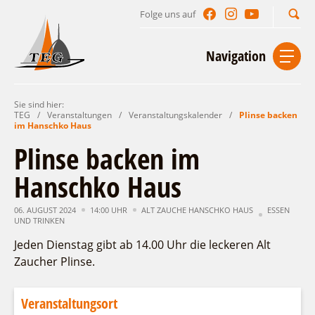
Folge uns auf
Suchbegriff
Navigation
Sie sind hier:
Start
Kontakt
Impressum
Datenschutz
TEG
/
Veranstaltungen
/
Veranstaltungskalender
/
Plinse backen
im Hanschko Haus
Urlaub im Leichhardt Land
Plinse backen im
Reisegebiet
Hanschko Haus
Unterkünfte finden
Lieblingsorte
Gastgeberverzeichnis
06. AUGUST 2024
14:00 UHR
ALT ZAUCHE HANSCHKO HAUS
ESSEN
Freizeit und Erholung
Camping
UND TRINKEN
Gastronomie
Sehenswertes
Auf & im Wasser
Ferienhaus- und Campingpark „Ludwig
Jeden Dienstag gibt ab 14.00 Uhr die leckeren Alt
Veranstaltungen
Naturlehrpfad Ludwig Leichhardt
Leichhardt“
Per Rad
Zaucher Plinse.
Buchbare Angebote
Spreewälder Seecamping
Zu Fuß
Veranstaltungskalender
Touristinformationen
Campingplatz am Mochowsee
Aktiverlebnisse
Individuell
Veranstaltungsort
Veranstaltungshöhepunkte