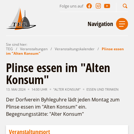
Folge uns auf
Suchbegriff
Navigation
Sie sind hier:
Start
Kontakt
Impressum
Datenschutz
TEG
/
Veranstaltungen
/
Veranstaltungskalender
/
Plinse essen
im "Alten Konsum"
Urlaub im Leichhardt Land
Plinse essen im "Alten
Reisegebiet
Konsum"
Unterkünfte finden
Lieblingsorte
Gastgeberverzeichnis
13. MAI 2024
14:00 UHR
"ALTER KONSUM"
ESSEN UND TRINKEN
Freizeit und Erholung
Camping
Gastronomie
Der Dorfverein Byhleguhre lädt jeden Montag zum
Sehenswertes
Auf & im Wasser
Ferienhaus- und Campingpark „Ludwig
Plinse essen im "Alten Konsum" ein.
Veranstaltungen
Naturlehrpfad Ludwig Leichhardt
Leichhardt“
Per Rad
Begegnungsstätte: "Alter Konsum"
Buchbare Angebote
Spreewälder Seecamping
Zu Fuß
Veranstaltungskalender
Touristinformationen
Campingplatz am Mochowsee
Aktiverlebnisse
Individuell
Veranstaltungsort
Veranstaltungshöhepunkte