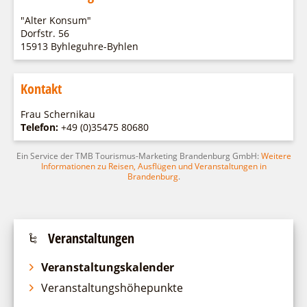
Fremdenverkehrsvereine
Campingplatz Jessern
Einkaufen
Gruppen
"Alter Konsum"
Wirtschaftsförderung
Ludwig Leichhardt
Dorfstr. 56
15913 Byhleguhre-Byhlen
Kahnfahrten
Regionalentwicklung
Service
Fahrgastschiff
SPOT
Über uns
Kontakt
Bürgerbus
Team
Naturwelt Lieberoser Heide
Frau Schernikau
Aktuelles
Telefon:
+49 (0)35475 80680
Q-Gemeinde Schwielochsee
Infomaterial
Staatlich anerkannter Erholungsort Goyatz
Ein Service der TMB Tourismus-Marketing Brandenburg GmbH:
Weitere
Informationen zu Reisen, Ausflügen und Veranstaltungen in
Warenkorb
Mein Brandenburg – Infostelen
Brandenburg
.
Unternehmensbetreuung
ILB
WFG
Veranstaltungen
Veranstaltungskalender
Veranstaltungshöhepunkte