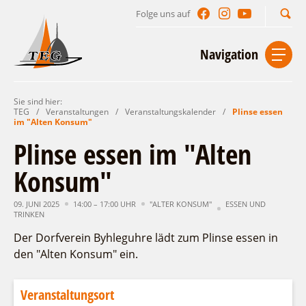
Folge uns auf
Suchbegriff
Navigation
Sie sind hier:
Start
Kontakt
Impressum
Datenschutz
TEG
/
Veranstaltungen
/
Veranstaltungskalender
/
Plinse essen
im "Alten Konsum"
Urlaub im Leichhardt Land
Plinse essen im "Alten
Reisegebiet
Konsum"
Unterkünfte finden
Lieblingsorte
Gastgeberverzeichnis
09. JUNI 2025
14:00 – 17:00 UHR
"ALTER KONSUM"
ESSEN UND
Freizeit und Erholung
Camping
TRINKEN
Gastronomie
Sehenswertes
Auf & im Wasser
Ferienhaus- und Campingpark „Ludwig
Der Dorfverein Byhleguhre lädt zum Plinse essen in
Veranstaltungen
Naturlehrpfad Ludwig Leichhardt
Leichhardt“
Per Rad
den "Alten Konsum" ein.
Buchbare Angebote
Spreewälder Seecamping
Zu Fuß
Veranstaltungskalender
Touristinformationen
Campingplatz am Mochowsee
Aktiverlebnisse
Individuell
Veranstaltungsort
Veranstaltungshöhepunkte