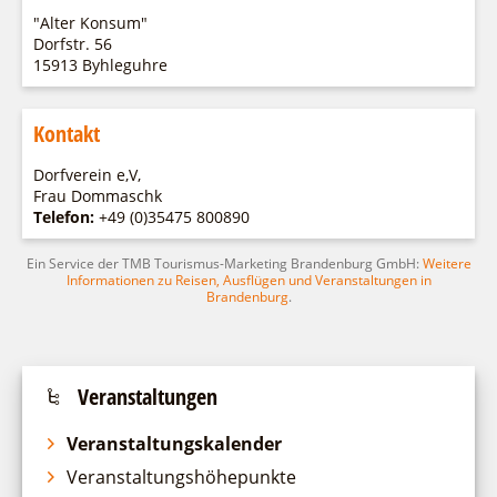
Fremdenverkehrsvereine
Campingplatz Jessern
Einkaufen
Gruppen
"Alter Konsum"
Wirtschaftsförderung
Ludwig Leichhardt
Dorfstr. 56
15913 Byhleguhre
Kahnfahrten
Regionalentwicklung
Service
Fahrgastschiff
SPOT
Kontakt
Über uns
Bürgerbus
Team
Dorfverein e,V,
Naturwelt Lieberoser Heide
Frau Dommaschk
Aktuelles
Q-Gemeinde Schwielochsee
Telefon:
+49 (0)35475 800890
Infomaterial
Staatlich anerkannter Erholungsort Goyatz
Ein Service der TMB Tourismus-Marketing Brandenburg GmbH:
Weitere
Warenkorb
Informationen zu Reisen, Ausflügen und Veranstaltungen in
Mein Brandenburg – Infostelen
Brandenburg
.
Unternehmensbetreuung
ILB
WFG
Veranstaltungen
Veranstaltungskalender
Veranstaltungshöhepunkte