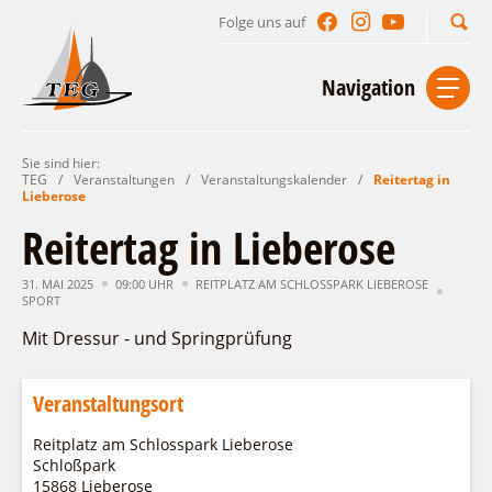
Folge uns auf
Suchbegriff
Navigation
Sie sind hier:
Start
Kontakt
Impressum
Datenschutz
TEG
/
Veranstaltungen
/
Veranstaltungskalender
/
Reitertag in
Lieberose
Urlaub im Leichhardt Land
Reitertag in Lieberose
Reisegebiet
Unterkünfte finden
31. MAI 2025
09:00 UHR
REITPLATZ AM SCHLOSSPARK LIEBEROSE
SPORT
Lieblingsorte
Gastgeberverzeichnis
Freizeit und Erholung
Camping
Mit Dressur - und Springprüfung
Gastronomie
Sehenswertes
Auf & im Wasser
Ferienhaus- und Campingpark „Ludwig
Veranstaltungen
Veranstaltungsort
Naturlehrpfad Ludwig Leichhardt
Leichhardt“
Per Rad
Buchbare Angebote
Spreewälder Seecamping
Zu Fuß
Reitplatz am Schlosspark Lieberose
Veranstaltungskalender
Schloßpark
Touristinformationen
Campingplatz am Mochowsee
Aktiverlebnisse
Individuell
Veranstaltungshöhepunkte
15868 Lieberose