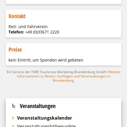
Fremdenverkehrsvereine
Campingplatz Jessern
Einkaufen
Gruppen
Wirtschaftsförderung
Ludwig Leichhardt
Kontakt
Kahnfahrten
Regionalentwicklung
Service
Reit- und Fahrverein
Fahrgastschiff
SPOT
Telefon:
+49 (0)33671 2220
Über uns
Bürgerbus
Team
Naturwelt Lieberoser Heide
Preise
Aktuelles
Q-Gemeinde Schwielochsee
kein Eintritt, um Spenden wird gebeten
Infomaterial
Staatlich anerkannter Erholungsort Goyatz
Warenkorb
Mein Brandenburg – Infostelen
Ein Service der TMB Tourismus-Marketing Brandenburg GmbH:
Weitere
Informationen zu Reisen, Ausflügen und Veranstaltungen in
Unternehmensbetreuung
Brandenburg
.
ILB
WFG
Veranstaltungen
Veranstaltungskalender
Veranstaltungshöhepunkte