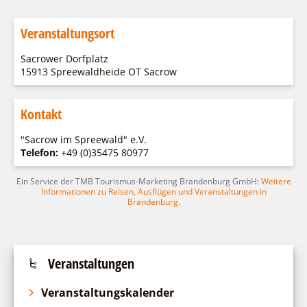
Fremdenverkehrsvereine
Campingplatz Jessern
Einkaufen
Gruppen
Wirtschaftsförderung
Ludwig Leichhardt
Veranstaltungsort
Kahnfahrten
Regionalentwicklung
Service
Sacrower Dorfplatz
Fahrgastschiff
SPOT
15913 Spreewaldheide OT Sacrow
Über uns
Bürgerbus
Team
Kontakt
Naturwelt Lieberoser Heide
Aktuelles
Q-Gemeinde Schwielochsee
"Sacrow im Spreewald" e.V.
Infomaterial
Telefon:
+49 (0)35475 80977
Staatlich anerkannter Erholungsort Goyatz
Warenkorb
Mein Brandenburg – Infostelen
Ein Service der TMB Tourismus-Marketing Brandenburg GmbH:
Weitere
Informationen zu Reisen, Ausflügen und Veranstaltungen in
Unternehmensbetreuung
Brandenburg
.
ILB
WFG
Veranstaltungen
Veranstaltungskalender