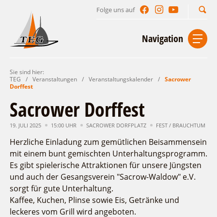
Folge uns auf
Suchbegriff
Navigation
Sie sind hier:
Start
Kontakt
Impressum
Datenschutz
TEG
/
Veranstaltungen
/
Veranstaltungskalender
/
Sacrower
Dorffest
Urlaub im Leichhardt Land
Sacrower Dorffest
Reisegebiet
Unterkünfte finden
19. JULI 2025
15:00 UHR
SACROWER DORFPLATZ
FEST / BRAUCHTUM
Lieblingsorte
Herzliche Einladung zum gemütlichen Beisammensein
Gastgeberverzeichnis
Freizeit und Erholung
Camping
mit einem bunt gemischten Unterhaltungsprogramm.
Gastronomie
Sehenswertes
Auf & im Wasser
Es gibt spielerische Attraktionen für unsere Jüngsten
Ferienhaus- und Campingpark „Ludwig
Veranstaltungen
und auch der Gesangsverein "Sacrow-Waldow" e.V.
Naturlehrpfad Ludwig Leichhardt
Leichhardt“
Per Rad
sorgt für gute Unterhaltung.
Buchbare Angebote
Spreewälder Seecamping
Zu Fuß
Veranstaltungskalender
Kaffee, Kuchen, Plinse sowie Eis, Getränke und
Touristinformationen
Campingplatz am Mochowsee
Aktiverlebnisse
Individuell
leckeres vom Grill wird angeboten.
Veranstaltungshöhepunkte