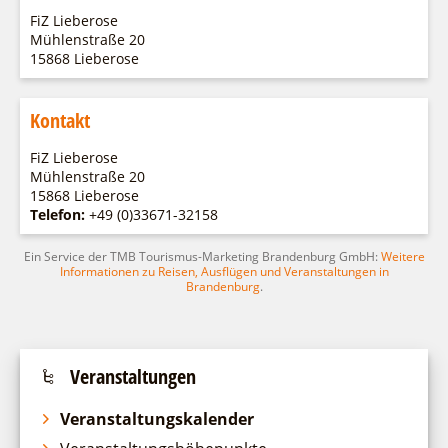
Fremdenverkehrsvereine
Campingplatz Jessern
Einkaufen
Gruppen
FiZ Lieberose
Wirtschaftsförderung
Ludwig Leichhardt
Mühlenstraße 20
15868 Lieberose
Kahnfahrten
Regionalentwicklung
Service
Fahrgastschiff
SPOT
Kontakt
Über uns
Bürgerbus
Team
FiZ Lieberose
Naturwelt Lieberoser Heide
Mühlenstraße 20
Aktuelles
Q-Gemeinde Schwielochsee
15868 Lieberose
Infomaterial
Telefon:
+49 (0)33671-32158
Staatlich anerkannter Erholungsort Goyatz
Warenkorb
Mein Brandenburg – Infostelen
Ein Service der TMB Tourismus-Marketing Brandenburg GmbH:
Weitere
Informationen zu Reisen, Ausflügen und Veranstaltungen in
Unternehmensbetreuung
Brandenburg
.
ILB
WFG
Veranstaltungen
Veranstaltungskalender