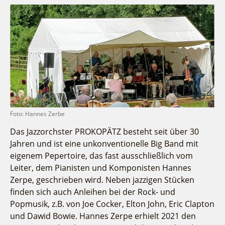
Fremdenverkehrsvereine
Campingplatz Jessern
Einkaufen
Gruppen
Wirtschaftsförderung
Ludwig Leichhardt
Kahnfahrten
Regionalentwicklung
Service
Fahrgastschiff
SPOT
Über uns
Bürgerbus
Team
Naturwelt Lieberoser Heide
Aktuelles
Q-Gemeinde Schwielochsee
Infomaterial
Staatlich anerkannter Erholungsort Goyatz
Foto: Hannes Zerbe
Warenkorb
Mein Brandenburg – Infostelen
Das Jazzorchster PROKOPÄTZ besteht seit über 30
Unternehmensbetreuung
Jahren und ist eine unkonventionelle Big Band mit
eigenem Pepertoire, das fast ausschließlich vom
ILB
Leiter, dem Pianisten und Komponisten Hannes
WFG
Zerpe, geschrieben wird. Neben jazzigen Stücken
finden sich auch Anleihen bei der Rock- und
Popmusik, z.B. von Joe Cocker, Elton John, Eric Clapton
und Dawid Bowie. Hannes Zerpe erhielt 2021 den