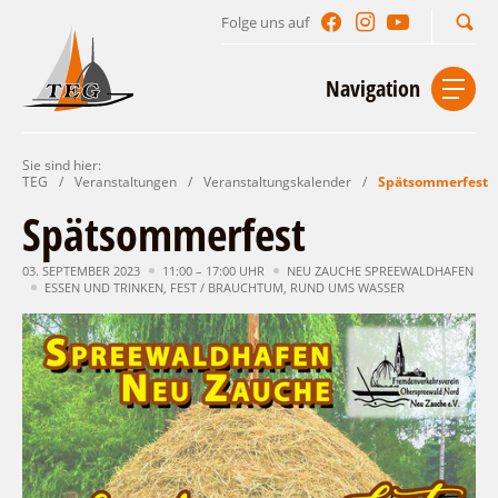
Folge uns auf
Suchbegriff
Navigation
Sie sind hier:
Start
Kontakt
Impressum
Datenschutz
TEG
/
Veranstaltungen
/
Veranstaltungskalender
/
Spätsommerfest
Spätsommerfest
Urlaub im Leichhardt Land
03. SEPTEMBER 2023
Reisegebiet
11:00 – 17:00 UHR
NEU ZAUCHE SPREEWALDHAFEN
Unterkünfte finden
ESSEN UND TRINKEN
,
FEST / BRAUCHTUM
,
RUND UMS WASSER
Lieblingsorte
Gastgeberverzeichnis
Freizeit und Erholung
Camping
Gastronomie
Sehenswertes
Auf & im Wasser
Ferienhaus- und Campingpark „Ludwig
Veranstaltungen
Naturlehrpfad Ludwig Leichhardt
Leichhardt“
Per Rad
Buchbare Angebote
Spreewälder Seecamping
Zu Fuß
Veranstaltungskalender
Touristinformationen
Campingplatz am Mochowsee
Aktiverlebnisse
Individuell
Veranstaltungshöhepunkte