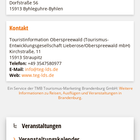
Fremdenverkehrsvereine
Campingplatz Jessern
Dorfstraße 56
Einkaufen
Gruppen
15913 Byhleguhre-Byhlen
Wirtschaftsförderung
Ludwig Leichhardt
Kahnfahrten
Regionalentwicklung
Service
Kontakt
Fahrgastschiff
SPOT
Über uns
Touristinformation Oberspreewald (Tourismus-
Bürgerbus
Entwicklungsgesellschaft Lieberose/Oberspreewald mbH)
Team
Naturwelt Lieberoser Heide
Kirchstraße, 11
15913 Straupitz
Aktuelles
Q-Gemeinde Schwielochsee
Telefon:
+49 3547580977
Infomaterial
E-Mail:
info@teg-lds.de
Staatlich anerkannter Erholungsort Goyatz
Web:
www.teg-lds.de
Warenkorb
Mein Brandenburg – Infostelen
Ein Service der TMB Tourismus-Marketing Brandenburg GmbH:
Unternehmensbetreuung
Weitere
Informationen zu Reisen, Ausflügen und Veranstaltungen in
ILB
Brandenburg
.
WFG
Veranstaltungen
Veranstaltungskalender