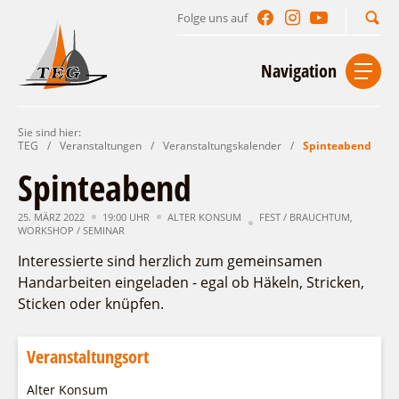
Folge uns auf
Suchbegriff
Navigation
Sie sind hier:
Start
Kontakt
Impressum
Datenschutz
TEG
/
Veranstaltungen
/
Veranstaltungskalender
/
Spinteabend
Spinteabend
Urlaub im Leichhardt Land
25. MÄRZ 2022
Reisegebiet
19:00 UHR
ALTER KONSUM
FEST / BRAUCHTUM
,
Unterkünfte finden
WORKSHOP / SEMINAR
Lieblingsorte
Interessierte sind herzlich zum gemeinsamen
Gastgeberverzeichnis
Freizeit und Erholung
Camping
Handarbeiten eingeladen - egal ob Häkeln, Stricken,
Gastronomie
Sehenswertes
Auf & im Wasser
Sticken oder knüpfen.
Ferienhaus- und Campingpark „Ludwig
Veranstaltungen
Naturlehrpfad Ludwig Leichhardt
Leichhardt“
Per Rad
Buchbare Angebote
Spreewälder Seecamping
Veranstaltungsort
Zu Fuß
Veranstaltungskalender
Touristinformationen
Campingplatz am Mochowsee
Aktiverlebnisse
Individuell
Veranstaltungshöhepunkte
Alter Konsum