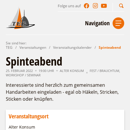
Folge uns auf
Suchbegriff
Navigation
Sie sind hier:
Start
Kontakt
Impressum
Datenschutz
TEG
/
Veranstaltungen
/
Veranstaltungskalender
/
Spinteabend
Spinteabend
Urlaub im Leichhardt Land
25. FEBRUAR 2022
Reisegebiet
19:00 UHR
ALTER KONSUM
FEST / BRAUCHTUM
,
Unterkünfte finden
WORKSHOP / SEMINAR
Lieblingsorte
Interessierte sind herzlich zum gemeinsamen
Gastgeberverzeichnis
Freizeit und Erholung
Camping
Handarbeiten eingeladen - egal ob Häkeln, Stricken,
Gastronomie
Sehenswertes
Auf & im Wasser
Sticken oder knüpfen.
Ferienhaus- und Campingpark „Ludwig
Veranstaltungen
Naturlehrpfad Ludwig Leichhardt
Leichhardt“
Per Rad
Buchbare Angebote
Spreewälder Seecamping
Veranstaltungsort
Zu Fuß
Veranstaltungskalender
Touristinformationen
Campingplatz am Mochowsee
Aktiverlebnisse
Individuell
Veranstaltungshöhepunkte
Alter Konsum