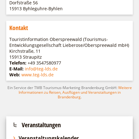
Fremdenverkehrsvereine
Campingplatz Jessern
Dorfstraße 56
Einkaufen
Gruppen
15913 Byhleguhre-Byhlen
Wirtschaftsförderung
Ludwig Leichhardt
Kahnfahrten
Regionalentwicklung
Service
Kontakt
Fahrgastschiff
SPOT
Über uns
Touristinformation Oberspreewald (Tourismus-
Bürgerbus
Entwicklungsgesellschaft Lieberose/Oberspreewald mbH)
Team
Naturwelt Lieberoser Heide
Kirchstraße, 11
15913 Straupitz
Aktuelles
Q-Gemeinde Schwielochsee
Telefon:
+49 3547580977
Infomaterial
E-Mail:
info@teg-lds.de
Staatlich anerkannter Erholungsort Goyatz
Web:
www.teg-lds.de
Warenkorb
Mein Brandenburg – Infostelen
Ein Service der TMB Tourismus-Marketing Brandenburg GmbH:
Unternehmensbetreuung
Weitere
Informationen zu Reisen, Ausflügen und Veranstaltungen in
ILB
Brandenburg
.
WFG
Veranstaltungen
Veranstaltungskalender