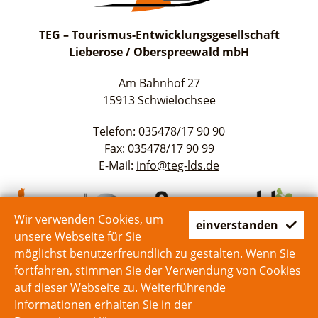
TEG – Tourismus-Entwicklungsgesellschaft
Lieberose / Oberspreewald mbH
Am Bahnhof 27
15913 Schwielochsee
Telefon: 035478/17 90 90
Fax: 035478/17 90 99
E-Mail:
info@teg-lds.de
Wir verwenden Cookies, um
einverstanden
unsere Webseite für Sie
möglichst benutzerfreundlich zu gestalten. Wenn Sie
fortfahren, stimmen Sie der Verwendung von Cookies
auf dieser Webseite zu. Weiterführende
Start
Kontakt
Impressum
Datenschutz
Informationen erhalten Sie in der