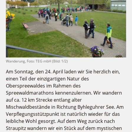
Fremdenverkehrsvereine
Campingplatz Jessern
Einkaufen
Gruppen
Wirtschaftsförderung
Ludwig Leichhardt
Kahnfahrten
Regionalentwicklung
Service
Fahrgastschiff
SPOT
Über uns
Bürgerbus
Team
Naturwelt Lieberoser Heide
Aktuelles
Q-Gemeinde Schwielochsee
Wanderung, Foto: TEG mbH (Bild: 1/2)
Infomaterial
Staatlich anerkannter Erholungsort Goyatz
Am Sonntag, den 24. April laden wir Sie herzlich ein,
Warenkorb
Mein Brandenburg – Infostelen
einen Teil der einzigartigen Natur des
Unternehmensbetreuung
Oberspreewaldes im Rahmen des
Spreewaldmarathons kennenzulernen. Wir wandern
ILB
auf ca. 12 km Strecke entlang alter
WFG
Mischwaldbestände in Richtung Byhleguhrer See. Am
Verpflegungsstützpunkt ist natürlich wieder für das
leibliche Wohl gesorgt. Auf dem Weg zurück nach
Straupitz wandern wir ein Stück auf dem mystischen