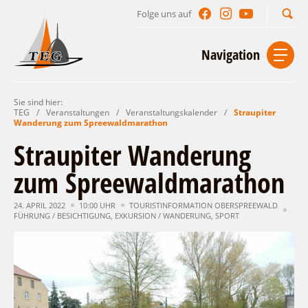
Folge uns auf
Suchbegriff
Navigation
Sie sind hier:
Start
Kontakt
Impressum
Datenschutz
TEG
/
Veranstaltungen
/
Veranstaltungskalender
/
Straupiter
Wanderung zum Spreewaldmarathon
Urlaub im Leichhardt Land
Straupiter Wanderung
Reisegebiet
zum Spreewaldmarathon
Unterkünfte finden
Lieblingsorte
Gastgeberverzeichnis
24. APRIL 2022
10:00 UHR
TOURISTINFORMATION OBERSPREEWALD
Freizeit und Erholung
Camping
FÜHRUNG / BESICHTIGUNG
,
EXKURSION / WANDERUNG
,
SPORT
Gastronomie
Sehenswertes
Auf & im Wasser
Ferienhaus- und Campingpark „Ludwig
Veranstaltungen
Naturlehrpfad Ludwig Leichhardt
Leichhardt“
Per Rad
Buchbare Angebote
Spreewälder Seecamping
Zu Fuß
Veranstaltungskalender
Touristinformationen
Campingplatz am Mochowsee
Aktiverlebnisse
Individuell
Veranstaltungshöhepunkte