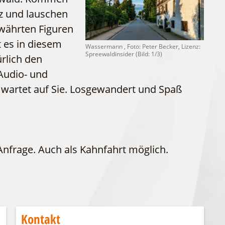
WFG
tz und lauschen
Fahrgastschiff
währten Figuren
 es in diesem
Wassermann , Foto: Peter Becker, Lizenz:
Spreewaldinsider (Bild: 1/3)
rlich den
 Audio- und
ie wartet auf Sie. Losgewandert und Spaß
Anfrage. Auch als Kahnfahrt möglich.
Kontakt