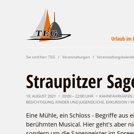
Urlaub im 
Wirtschaftsförde
Veranstaltunge
Unterkünft
Urlaub i
Campin
Servic
Sie sind hier:
TEG
/
Veranstaltungen
/
Veranstaltungskalend
Leichhardt Lan
finde
un
Straupitzer Sag
19. AUGUST 2021
20:00 – 22:00 UHR
KAHNFÄHRHAFEN 
BESICHTIGUNG
,
KINDER UND JUGENDLICHE
,
EXKURSION / 
Eine Mühle, ein Schloss - Begriffe aus 
berühmten Musical. Hier geht's aber n
sondern um die Sagengeister im Spr