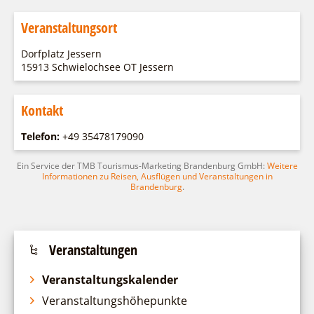
Fremdenverkehrsvereine
Campingplatz Jessern
Einkaufen
Gruppen
Wirtschaftsförderung
Veranstaltungsort
Ludwig Leichhardt
Kahnfahrten
Regionalentwicklung
Dorfplatz Jessern
Service
15913 Schwielochsee OT Jessern
Fahrgastschiff
SPOT
Über uns
Bürgerbus
Kontakt
Team
Naturwelt Lieberoser Heide
Aktuelles
Q-Gemeinde Schwielochsee
Telefon:
+49 35478179090
Infomaterial
Staatlich anerkannter Erholungsort Goyatz
Ein Service der TMB Tourismus-Marketing Brandenburg GmbH:
Weitere
Warenkorb
Informationen zu Reisen, Ausflügen und Veranstaltungen in
Mein Brandenburg – Infostelen
Brandenburg
.
Unternehmensbetreuung
ILB
WFG
Veranstaltungen
Veranstaltungskalender
Veranstaltungshöhepunkte