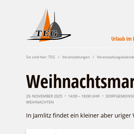
Urlaub im 
Wirtschaftsförde
Veranstaltunge
Unterkünft
Urlaub i
Campin
Servic
Sie sind hier:
TEG
/
Veranstaltungen
/
Veranstaltungskalend
Leichhardt Lan
finde
un
Weihnachtsmark
29. NOVEMBER 2025
14:00 – 18:00 UHR
DORFGEMEINSC
WEIHNACHTEN
In Jamlitz findet ein kleiner aber urige