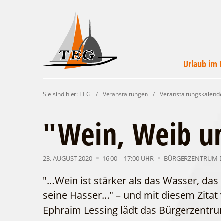
Urlaub im 
Wirtschaftsförde
Veranstaltunge
Unterkünft
Urlaub i
Campin
Servic
Sie sind hier:
TEG
/
Veranstaltungen
/
Veranstaltungskalend
Leichhardt Lan
finde
un
"Wein, Weib u
23. AUGUST 2020
16:00 – 17:00 UHR
BÜRGERZENTRUM 
"…Wein ist stärker als das Wasser, da
seine Hasser…" – und mit diesem Zitat
Ephraim Lessing lädt das Bürgerzentr