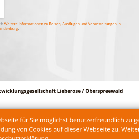
bH:
Weitere Informationen zu Reisen, Ausflügen und Veranstaltungen in
andenburg
.
twicklungsgesellschaft Lieberose / Oberspreewald
Telefon: 035478/17 90 90
eite für Sie möglichst benutzerfreundlich zu g
Fax: 035478/17 90 99
E-Mail:
info@teg-lds.de
ndung von Cookies auf dieser Webseite zu. Weit
nschutzerklärung
.