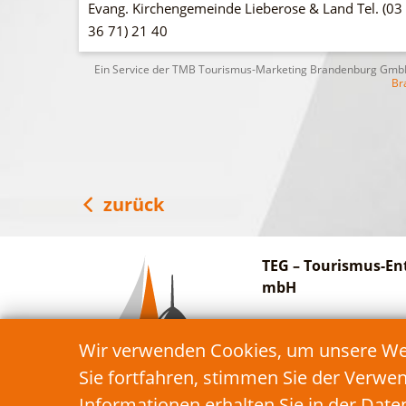
Evang. Kirchengemeinde Lieberose & Land Tel. (03
36 71) 21 40
Ein Service der TMB Tourismus-Marketing Brandenburg Gm
Br
zurück
TEG – Tourismus-En
mbH
Am Bahnhof 27
Wir verwenden Cookies, um unsere Webs
15913 Schwielochsee
Sie fortfahren, stimmen Sie der Verwe
Informationen erhalten Sie in der
Date