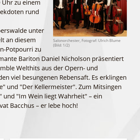
0 Uhr zu einem
WFG
Fahrgastschiff
nekdoten rund
berswalde unter
elt an diesem
Salonorchester, Fotograf: Ulrich Blume
(Bild: 1/2)
n-Potpourri zu
ante Bariton Daniel Nicholson präsentiert
ble Welthits aus der Opern- und
en viel besungenen Rebensaft. Es erklingen
e" und "Der Kellermeister". Zum Mitsingen
" und "Im Wein liegt Wahrheit" – ein
vat Bacchus – er lebe hoch!