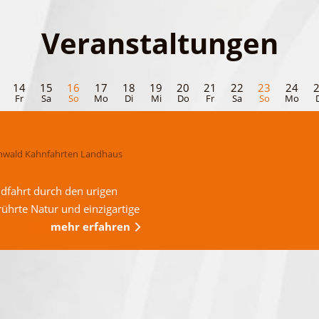
Veranstaltungen
14
15
16
17
18
19
20
21
22
23
24
Fr
Sa
So
Mo
Di
Mi
Do
Fr
Sa
So
Mo
wald Kahnfahrten Landhaus
dfahrt durch den urigen
ührte Natur und einzigartige
mehr erfahren