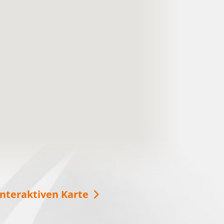
Mit der SeeSauna über den
Schwielochsee
Ob im Winter oder im Sommer, die Seesauna
ist immer eine gute Idee für Entspannung auf
dem Schwielochsee! Vom Deck aus können
Sie die Aussicht genießen oder auch eine
Runde schwimmen gehen.
weitere Informationen
interaktiven Karte