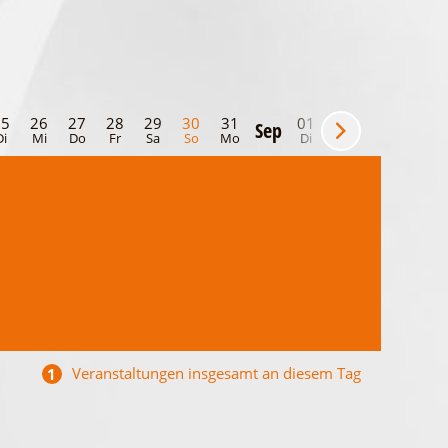
25
26
27
28
29
30
31
01
02
03
04
Sep
Di
Mi
Do
Fr
Sa
So
Mo
Di
Mi
Do
Fr
Veranstaltungen insgesamt an diesem Tag
1