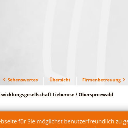
Sehenswertes
Übersicht
Firmenbetreuung
twicklungsgesellschaft Lieberose / Oberspreewald
Telefon: 035478/17 90 90
eite für Sie möglichst benutzerfreundlich zu g
Fax: 035478/17 90 99
E-Mail:
info@teg-lds.de