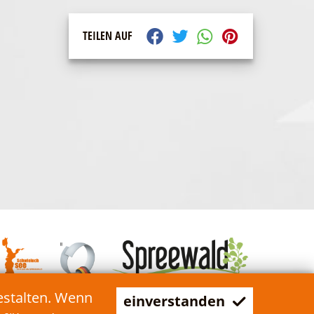
TEILEN AUF
estalten. Wenn
einverstanden