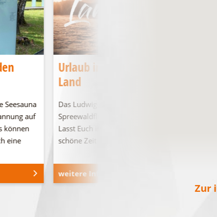
den
Urlaub im Ludwig-Leichhardt-
Land
e Seesauna
Das Ludwig-Leichhardt-Land an den
pannung auf
Spreewaldfließen, den Seen und in der Heide.
s können
Lasst Euch inspirieren und verbringt eine
ch eine
schöne Zeit bei …
weitere Informationen
Zur 