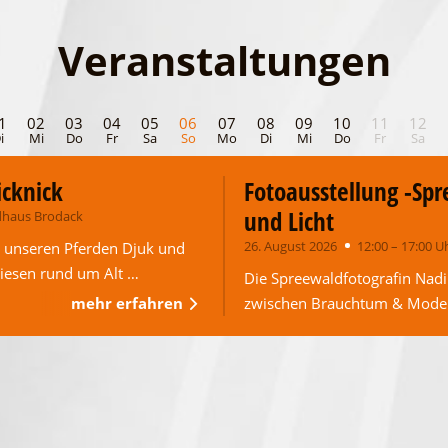
Veranstaltungen
1
02
03
04
05
06
07
08
09
10
11
12
i
Mi
Do
Fr
Sa
So
Mo
Di
Mi
Do
Fr
Sa
icknick
Fotoausstellung -Sp
und Licht
haus Brodack
26. August 2026
12:00 – 17:00 U
on unseren Pferden Djuk und
iesen rund um Alt …
Die Spreewaldfotografin Nadi
mehr erfahren
zwischen Brauchtum & Modern