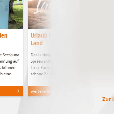
den
Urlaub im Ludwig-Leichhardt-
Land
e Seesauna
Das Ludwig-Leichhardt-Land an den
pannung auf
Spreewaldfließen, den Seen und in der Heide.
s können
Lasst Euch inspirieren und verbringt eine
ch eine
schöne Zeit bei …
weitere Informationen
Zur 