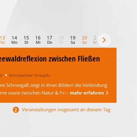
13
14
15
16
17
18
19
20
21
22
23
24
So
Mo
Di
Mi
Do
Fr
Sa
So
Mo
Di
Mi
Do
reewaldreflexion zwischen Fließen
hr
Kornspeicher Straupitz
ne Schneegaß zeigt in ihren Bildern die Verbindung
e sowie zwischen Natur & Festivitäten im …
mehr erfahren
Veranstaltungen insgesamt an diesem Tag
2