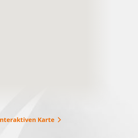
Mit der SeeSauna über den
Schwielochsee
Ob im Winter oder im Sommer, die Seesauna
ist immer eine gute Idee für Entspannung auf
dem Schwielochsee! Vom Deck aus können
Sie die Aussicht genießen oder auch eine
Runde schwimmen gehen.
weitere Informationen
interaktiven Karte