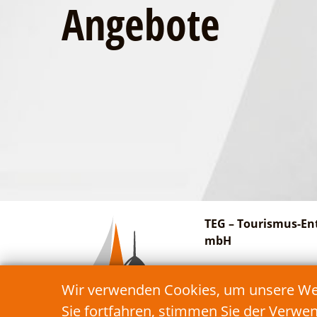
Angebote
TEG – Tourismus-En
mbH
Am Bahnhof 27
Wir verwenden Cookies, um unsere Webs
15913 Schwielochsee
Sie fortfahren, stimmen Sie der Verwe