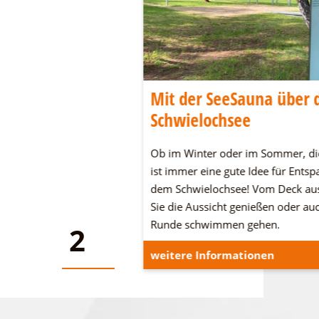
wig-Leichhardt-
Mit der SeeSauna über 
Schwielochsee
dt-Land an den
Ob im Winter oder im Sommer, di
n Seen und in der Heide.
ist immer eine gute Idee für Ents
n und verbringt eine
dem Schwielochsee! Vom Deck au
Sie die Aussicht genießen oder au
Runde schwimmen gehen.
2
2
onen
weitere Informationen