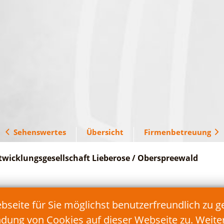
Sehenswertes
Übersicht
Firmenbetreuung
twicklungsgesellschaft Lieberose / Oberspreewald
Telefon: 035478/17 90 90
eite für Sie möglichst benutzerfreundlich zu g
Fax: 035478/17 90 99
E-Mail:
info@teg-lds.de
ndung von Cookies auf dieser Webseite zu. Weit