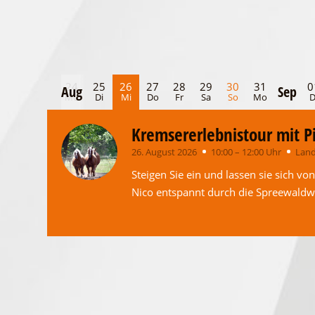
22
23
24
25
26
27
28
29
30
31
0
Aug
Sep
Sa
So
Mo
Di
Mi
Do
Fr
Sa
So
Mo
D
Kremsererlebnistour mit P
26. August 2026
10:00 – 12:00 Uhr
Land
Steigen Sie ein und lassen sie sich v
Nico entspannt durch die Spreewaldw