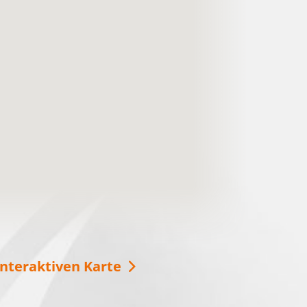
Mit der SeeSauna über den
Schwielochsee
Ob im Winter oder im Sommer, die Seesauna
ist immer eine gute Idee für Entspannung auf
dem Schwielochsee! Vom Deck aus können
Sie die Aussicht genießen oder auch eine
Runde schwimmen gehen.
weitere Informationen
interaktiven Karte