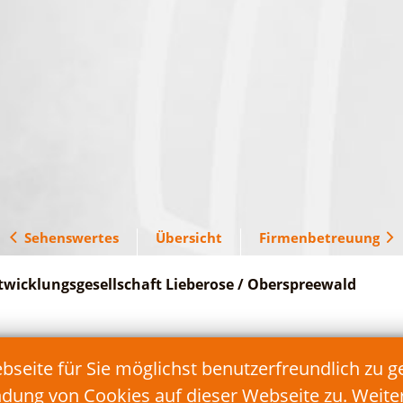
Sehenswertes
Übersicht
Firmenbetreuung
twicklungsgesellschaft Lieberose / Oberspreewald
Telefon: 035478/17 90 90
eite für Sie möglichst benutzerfreundlich zu g
Fax: 035478/17 90 99
E-Mail:
info@teg-lds.de
ndung von Cookies auf dieser Webseite zu. Weit