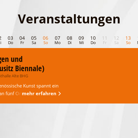
Veranstaltungen
2
03
04
05
06
07
08
09
10
11
12
13
i
Do
Fr
Sa
So
Mo
Di
Mi
Do
Fr
Sa
So
gen und
usitz Biennale)
thalle Alte BHG
genössische Kunst spannt ein
an fünf Orten in der …
mehr erfahren