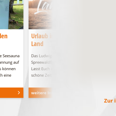
den
Urlaub im Ludwig-Leichhardt-
Land
e Seesauna
Das Ludwig-Leichhardt-Land an den
pannung auf
Spreewaldfließen, den Seen und in der Heide.
s können
Lasst Euch inspirieren und verbringt eine
ch eine
schöne Zeit bei …
weitere Informationen
Zur 