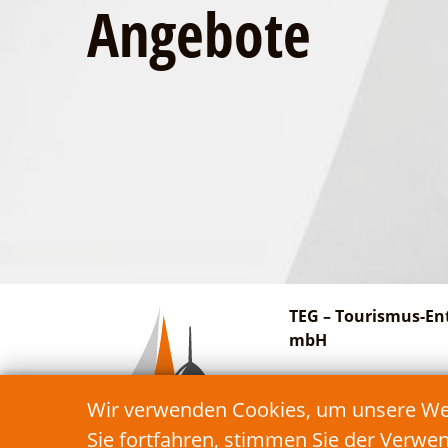
Angebote
TEG – Tourismus-En
mbH
Am Bahnhof 27
Wir verwenden Cookies, um unsere Webs
15913 Schwielochsee
Sie fortfahren, stimmen Sie der Verwe