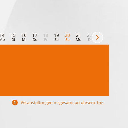
14
15
16
17
18
19
20
21
22
23
24
25
Mo
Di
Mi
Do
Fr
Sa
So
Mo
Di
Mi
Do
Fr
Veranstaltungen insgesamt an diesem Tag
1