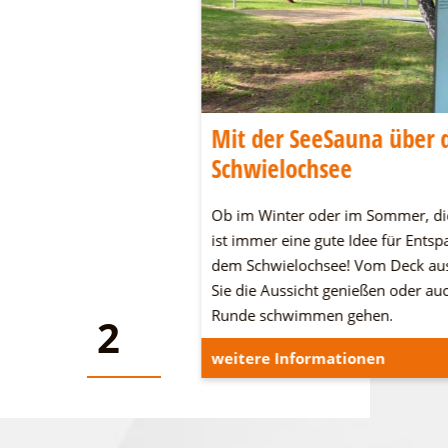
wig-Leichhardt-
Mit der SeeSauna über 
Schwielochsee
dt-Land an den
Ob im Winter oder im Sommer, di
n Seen und in der Heide.
ist immer eine gute Idee für Ents
n und verbringt eine
dem Schwielochsee! Vom Deck au
Sie die Aussicht genießen oder au
Runde schwimmen gehen.
2
2
onen
weitere Informationen