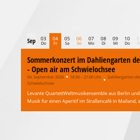
01
02
03
04
05
06
07
08
09
10
1
Sep
Sep
Di
Mi
Do
Fr
Sa
So
Mo
Di
Mi
Do
F
Sommerkonzert im Dahliengarten de
- Open air am Schwielochsee
04. September 2026
18:30 – 21:00 Uhr
Dahliengarten de
Schwielochsee
Levante QuartettWeltmusikensemble aus Berlin und
Musik für einen Aperitif im Straßencafé in Mailand,