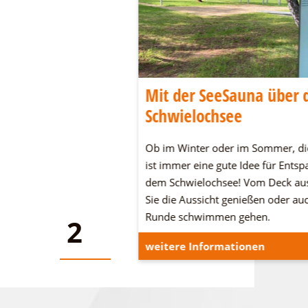
wig-Leichhardt-
Mit der SeeSauna über 
Schwielochsee
dt-Land an den
Ob im Winter oder im Sommer, di
n Seen und in der Heide.
ist immer eine gute Idee für Ents
n und verbringt eine
dem Schwielochsee! Vom Deck au
Sie die Aussicht genießen oder au
Runde schwimmen gehen.
2
2
onen
weitere Informationen