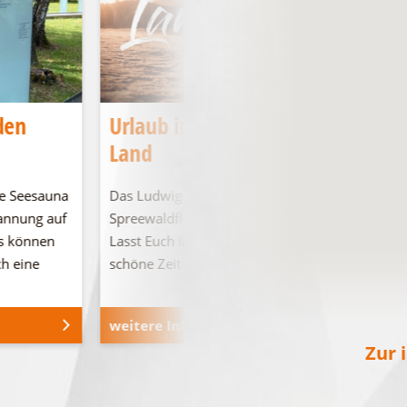
den
Urlaub im Ludwig-Leichhardt-
Land
e Seesauna
Das Ludwig-Leichhardt-Land an den
pannung auf
Spreewaldfließen, den Seen und in der Heide.
s können
Lasst Euch inspirieren und verbringt eine
ch eine
schöne Zeit bei …
weitere Informationen
Zur 