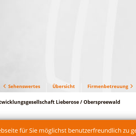
Sehenswertes
Übersicht
Firmenbetreuung
twicklungsgesellschaft Lieberose / Oberspreewald
Telefon: 035478/17 90 90
eite für Sie möglichst benutzerfreundlich zu g
Fax: 035478/17 90 99