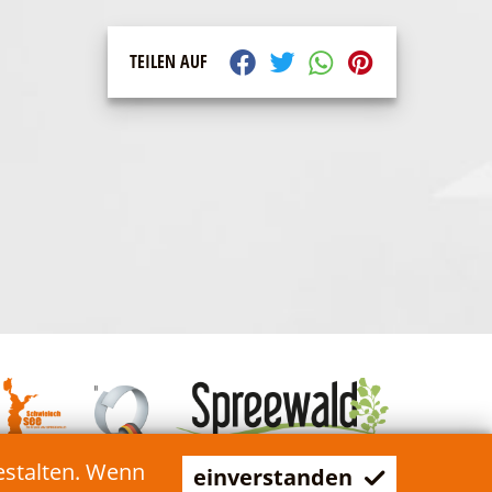
TEILEN AUF
estalten. Wenn
einverstanden