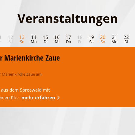
Veranstaltungen
1
12
13
14
15
16
17
18
19
20
21
22
r
Sa
So
Mo
Di
Mi
Do
Fr
Sa
So
Mo
Di
r Marienkirche Zaue
r Marienkirche Zaue am
 aus dem Spreewald mit
 einen Klezmertanz im …
mehr erfahren