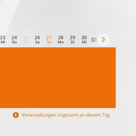
23
24
25
26
27
28
29
30
01
02
03
Okt
Mi
Do
Fr
Sa
So
Mo
Di
Mi
Do
Fr
Sa
Veranstaltungen insgesamt an diesem Tag
1