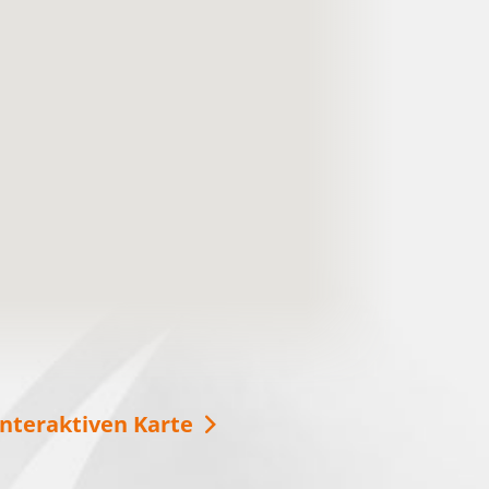
Mit der SeeSauna über den
Schwielochsee
Ob im Winter oder im Sommer, die Seesauna
ist immer eine gute Idee für Entspannung auf
dem Schwielochsee! Vom Deck aus können
Sie die Aussicht genießen oder auch eine
Runde schwimmen gehen.
weitere Informationen
interaktiven Karte