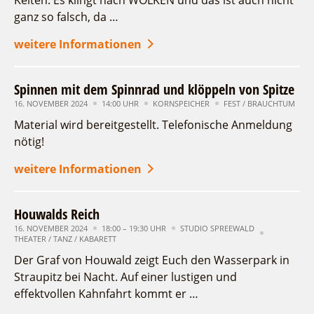
Kelten. Es klingt nach WOLKEN und das ist auch nicht
Fremdenverkehrsvereine
Campingplatz Jessern
Einkaufen
Gruppen
ganz so falsch, da …
18
19
20
21
22
23
24
Wirtschaftsförderung
Ludwig Leichhardt
weitere Informationen
25
Kahnfahrten
26
27
28
29
30
Regionalentwicklung
Service
Fahrgastschiff
SPOT
Erweiterte Suche
Spinnen mit dem Spinnrad und klöppeln von Spitze
Über uns
Bürgerbus
16. NOVEMBER 2024
14:00 UHR
KORNSPEICHER
FEST / BRAUCHTUM
Zeitraum
Team
zurücksetzen
Naturwelt Lieberoser Heide
von
Material wird bereitgestellt. Telefonische Anmeldung
Aktuelles
bis
Q-Gemeinde Schwielochsee
nötig!
Infomaterial
Staatlich anerkannter Erholungsort Goyatz
Kategorie
weitere Informationen
Warenkorb
alle Kategorien
Mein Brandenburg – Infostelen
Unternehmensbetreuung
Laufzeit
Houwalds Reich
aktuelle und laufende Veranstaltungen
ILB
16. NOVEMBER 2024
18:00 – 19:30 UHR
STUDIO SPREEWALD
THEATER / TANZ / KABARETT
WFG
Der Graf von Houwald zeigt Euch den Wasserpark in
Suchbegriff
Straupitz bei Nacht. Auf einer lustigen und
effektvollen Kahnfahrt kommt er …
Ort