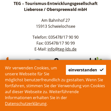
TEG – Tourismus-Entwicklungsgesellschaft
Lieberose / Oberspreewald mbH
Am Bahnhof 27
15913 Schwielochsee
Telefon: 035478/17 90 90
Fax: 035478/17 90 99
E-Mail:
info@teg-lds.de
Wir verwenden Cookies, um
einverstanden
unsere Webseite für Sie
möglichst benutzerfreundlich zu gestalten. Wenn Sie
fortfahren, stimmen Sie der Verwendung von Cookies
auf dieser Webseite zu. Weiterführende
Start
Kontakt
Impressum
Datenschutz
Informationen erhalten Sie in der
Datenschutzerklärung
.
zum Seitenanfang