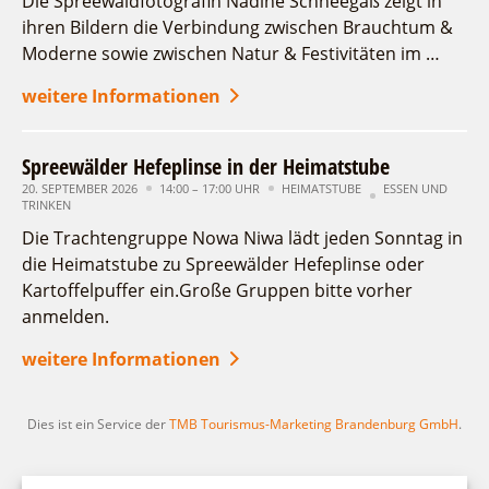
Die Spreewaldfotografin Nadine Schneegaß zeigt in
Fremdenverkehrsvereine
Campingplatz Jessern
Einkaufen
Gruppen
ihren Bildern die Verbindung zwischen Brauchtum &
21
22
23
24
25
26
27
Wirtschaftsförderung
Ludwig Leichhardt
Moderne sowie zwischen Natur & Festivitäten im …
28
Kahnfahrten
29
30
Regionalentwicklung
Service
weitere Informationen
Fahrgastschiff
SPOT
Erweiterte Suche
Über uns
Bürgerbus
Spreewälder Hefeplinse in der Heimatstube
Zeitraum
Team
zurücksetzen
Naturwelt Lieberoser Heide
von
20. SEPTEMBER 2026
14:00 – 17:00 UHR
HEIMATSTUBE
ESSEN UND
Aktuelles
TRINKEN
bis
Q-Gemeinde Schwielochsee
Infomaterial
Die Trachtengruppe Nowa Niwa lädt jeden Sonntag in
Staatlich anerkannter Erholungsort Goyatz
Kategorie
die Heimatstube zu Spreewälder Hefeplinse oder
Warenkorb
alle Kategorien
Mein Brandenburg – Infostelen
Kartoffelpuffer ein.Große Gruppen bitte vorher
Unternehmensbetreuung
anmelden.
Laufzeit
aktuelle und laufende Veranstaltungen
ILB
weitere Informationen
WFG
Suchbegriff
Dies ist ein Service der
TMB Tourismus-Marketing Brandenburg GmbH
.
Ort