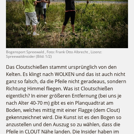
Fremdenverkehrsvereine
Campingplatz Jessern
Einkaufen
Gruppen
Wirtschaftsförderung
Ludwig Leichhardt
Kahnfahrten
Regionalentwicklung
Service
Fahrgastschiff
SPOT
Über uns
Bürgerbus
Team
Naturwelt Lieberoser Heide
Bogensport Spreewald , Foto: Frank Otto Albrecht , Lizenz:
Aktuelles
Spreewaldinsider (Bild: 1/2)
Q-Gemeinde Schwielochsee
Infomaterial
Das Cloutschießen stammt ursprünglich von den
Staatlich anerkannter Erholungsort Goyatz
Warenkorb
Kelten. Es klingt nach WOLKEN und das ist auch nicht
Mein Brandenburg – Infostelen
ganz so falsch, da die Pfeile nicht geradeaus, sondern
Unternehmensbetreuung
Richtung Himmel fliegen. Was ist Cloutschießen
ILB
eigentlich? In einer größeren Entfernung (bei uns je
nach Alter 40-70 m) gibt es ein Planquadtrat am
WFG
Boden, welches mittig mit einer Flagge (dem Clout)
gekennzeichnet wird. Die Kunst ist es den Bogen so
anzustellen und den Auszug so zu wählen, dass die
Pfeile in CLOUT Nähe landen. Die Insider haben im