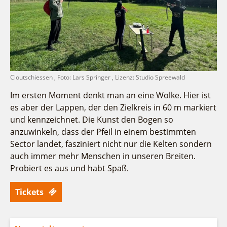
Fremdenverkehrsvereine
Campingplatz Jessern
Einkaufen
Gruppen
Wirtschaftsförderung
Ludwig Leichhardt
Kahnfahrten
Regionalentwicklung
Service
Fahrgastschiff
SPOT
Über uns
Bürgerbus
Cloutschiessen , Foto: Lars Springer , Lizenz: Studio Spreewald
Team
Naturwelt Lieberoser Heide
Aktuelles
Im ersten Moment denkt man an eine Wolke. Hier ist
Q-Gemeinde Schwielochsee
es aber der Lappen, der den Zielkreis in 60 m markiert
Infomaterial
Staatlich anerkannter Erholungsort Goyatz
und kennzeichnet. Die Kunst den Bogen so
Warenkorb
Mein Brandenburg – Infostelen
anzuwinkeln, dass der Pfeil in einem bestimmten
Sector landet, fasziniert nicht nur die Kelten sondern
Unternehmensbetreuung
auch immer mehr Menschen in unseren Breiten.
ILB
Probiert es aus und habt Spaß.
WFG
Tickets