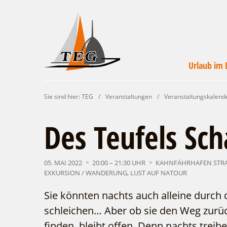
Urlaub im 
Wirtschaftsförde
Veranstaltunge
Unterkünft
Urlaub i
Campin
Servic
Sie sind hier:
TEG
/
Veranstaltungen
/
Veranstaltungskalend
Leichhardt Lan
finde
un
Des Teufels Sc
05. MAI 2022
20:00 – 21:30 UHR
KAHNFÄHRHAFEN STRA
EXKURSION / WANDERUNG
,
LUST AUF NATOUR
Sie könnten nachts auch alleine durch
schleichen… Aber ob sie den Weg zurü
finden, bleibt offen. Denn nachts trei