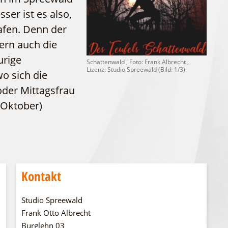
WFG
ser ist es also,
Fahrgastschiff
afen. Denn der
ern auch die
urige
Schattenwald , Foto: Frank Albrecht ,
Lizenz: Studio Spreewald (Bild: 1/3)
o sich die
der Mittagsfrau
-Oktober)
Kontakt
Studio Spreewald
Frank Otto Albrecht
Burglehn 03