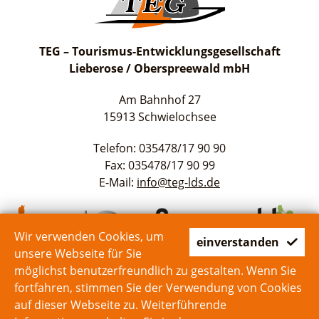
TEG – Tourismus-Entwicklungsgesellschaft
Lieberose / Oberspreewald mbH
Am Bahnhof 27
15913 Schwielochsee
Telefon: 035478/17 90 90
Fax: 035478/17 90 99
E-Mail:
info@teg-lds.de
Wir verwenden Cookies, um
einverstanden
unsere Webseite für Sie
möglichst benutzerfreundlich zu gestalten. Wenn Sie
fortfahren, stimmen Sie der Verwendung von Cookies
auf dieser Webseite zu. Weiterführende
Start
Kontakt
Impressum
Datenschutz