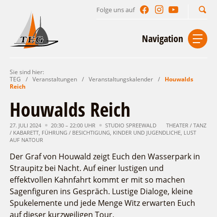
Folge uns auf
Suchbegriff
Navigation
Sie sind hier:
Start
Kontakt
Impressum
Datenschutz
TEG
/
Veranstaltungen
/
Veranstaltungskalender
/
Houwalds
Reich
Urlaub im Leichhardt Land
Houwalds Reich
Reisegebiet
Unterkünfte finden
27. JULI 2024
20:30 – 22:00 UHR
STUDIO SPREEWALD
THEATER / TANZ
/ KABARETT
Lieblingsorte
,
FÜHRUNG / BESICHTIGUNG
,
KINDER UND JUGENDLICHE
,
LUST
AUF NATOUR
Gastgeberverzeichnis
Freizeit und Erholung
Camping
Der Graf von Houwald zeigt Euch den Wasserpark in
Gastronomie
Sehenswertes
Auf & im Wasser
Straupitz bei Nacht. Auf einer lustigen und
Ferienhaus- und Campingpark „Ludwig
Veranstaltungen
Naturlehrpfad Ludwig Leichhardt
Leichhardt“
Per Rad
effektvollen Kahnfahrt kommt er mit so machen
Sagenfiguren ins Gespräch. Lustige Dialoge, kleine
Buchbare Angebote
Spreewälder Seecamping
Zu Fuß
Veranstaltungskalender
Spukelemente und jede Menge Witz erwarten Euch
Touristinformationen
Campingplatz am Mochowsee
Aktiverlebnisse
Individuell
Veranstaltungshöhepunkte
auf dieser kurzweiligen Tour.