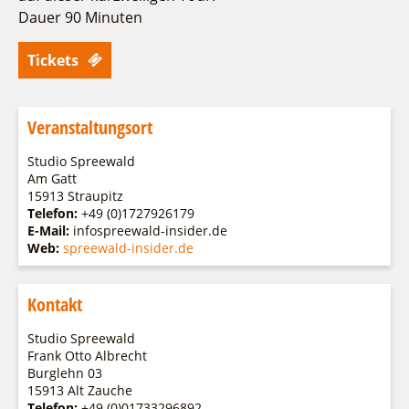
Fremdenverkehrsvereine
Campingplatz Jessern
Einkaufen
Gruppen
Dauer 90 Minuten
Wirtschaftsförderung
Ludwig Leichhardt
Tickets
Kahnfahrten
Regionalentwicklung
Service
Fahrgastschiff
SPOT
Über uns
Bürgerbus
Veranstaltungsort
Team
Naturwelt Lieberoser Heide
Studio Spreewald
Aktuelles
Q-Gemeinde Schwielochsee
Am Gatt
Infomaterial
15913 Straupitz
Staatlich anerkannter Erholungsort Goyatz
Telefon:
+49 (0)1727926179
Warenkorb
E-Mail:
infospreewald-insider.de
Mein Brandenburg – Infostelen
Web:
spreewald-insider.de
Unternehmensbetreuung
ILB
Kontakt
WFG
Studio Spreewald
Frank Otto Albrecht
Burglehn 03
15913 Alt Zauche
Telefon:
+49 (0)01733296892