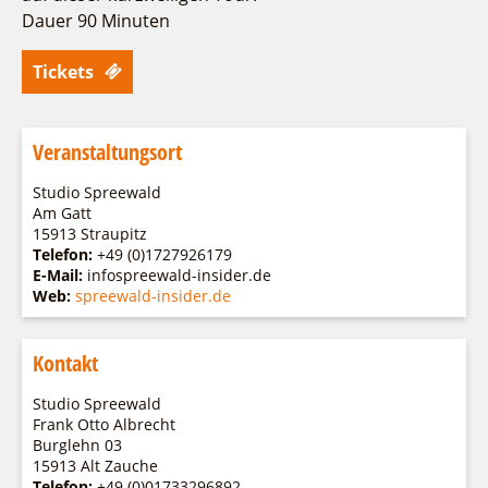
Fremdenverkehrsvereine
Campingplatz Jessern
Einkaufen
Gruppen
Dauer 90 Minuten
Wirtschaftsförderung
Ludwig Leichhardt
Tickets
Kahnfahrten
Regionalentwicklung
Service
Fahrgastschiff
SPOT
Über uns
Bürgerbus
Veranstaltungsort
Team
Naturwelt Lieberoser Heide
Studio Spreewald
Aktuelles
Q-Gemeinde Schwielochsee
Am Gatt
Infomaterial
15913 Straupitz
Staatlich anerkannter Erholungsort Goyatz
Telefon:
+49 (0)1727926179
Warenkorb
E-Mail:
infospreewald-insider.de
Mein Brandenburg – Infostelen
Web:
spreewald-insider.de
Unternehmensbetreuung
ILB
Kontakt
WFG
Studio Spreewald
Frank Otto Albrecht
Burglehn 03
15913 Alt Zauche
Telefon:
+49 (0)01733296892