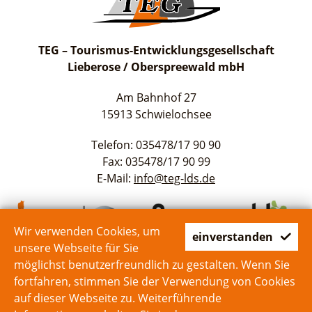
TEG – Tourismus-Entwicklungsgesellschaft
Lieberose / Oberspreewald mbH
Am Bahnhof 27
15913 Schwielochsee
Telefon: 035478/17 90 90
Fax: 035478/17 90 99
E-Mail:
info@teg-lds.de
Wir verwenden Cookies, um
einverstanden
unsere Webseite für Sie
möglichst benutzerfreundlich zu gestalten. Wenn Sie
fortfahren, stimmen Sie der Verwendung von Cookies
auf dieser Webseite zu. Weiterführende
Start
Kontakt
Impressum
Datenschutz