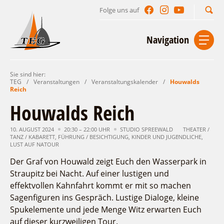
Folge uns auf
Suchbegriff
Navigation
Sie sind hier:
Start
Kontakt
Impressum
Datenschutz
TEG
/
Veranstaltungen
/
Veranstaltungskalender
/
Houwalds
Reich
Urlaub im Leichhardt Land
Houwalds Reich
Reisegebiet
Unterkünfte finden
10. AUGUST 2024
20:30 – 22:00 UHR
STUDIO SPREEWALD
THEATER /
TANZ / KABARETT
Lieblingsorte
,
FÜHRUNG / BESICHTIGUNG
,
KINDER UND JUGENDLICHE
,
LUST AUF NATOUR
Gastgeberverzeichnis
Freizeit und Erholung
Camping
Der Graf von Houwald zeigt Euch den Wasserpark in
Gastronomie
Sehenswertes
Auf & im Wasser
Straupitz bei Nacht. Auf einer lustigen und
Ferienhaus- und Campingpark „Ludwig
Veranstaltungen
Naturlehrpfad Ludwig Leichhardt
Leichhardt“
Per Rad
effektvollen Kahnfahrt kommt er mit so machen
Sagenfiguren ins Gespräch. Lustige Dialoge, kleine
Buchbare Angebote
Spreewälder Seecamping
Zu Fuß
Veranstaltungskalender
Spukelemente und jede Menge Witz erwarten Euch
Touristinformationen
Campingplatz am Mochowsee
Aktiverlebnisse
Individuell
Veranstaltungshöhepunkte
auf dieser kurzweiligen Tour.