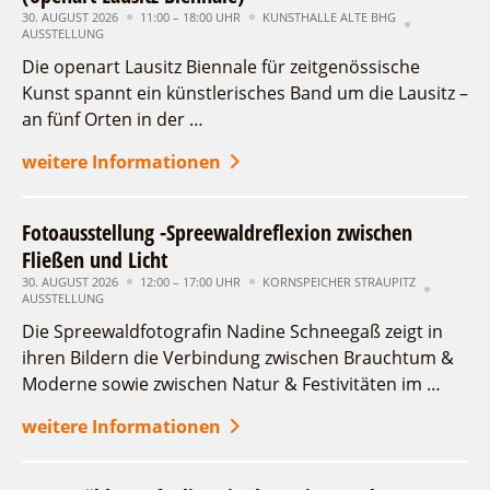
30. AUGUST 2026
11:00 – 18:00 UHR
KUNSTHALLE ALTE BHG
Ort
AUSSTELLUNG
Die openart Lausitz Biennale für zeitgenössische
suchen
Kunst spannt ein künstlerisches Band um die Lausitz –
an fünf Orten in der …
weitere Informationen
Fotoausstellung -Spreewaldreflexion zwischen
Fließen und Licht
30. AUGUST 2026
12:00 – 17:00 UHR
KORNSPEICHER STRAUPITZ
AUSSTELLUNG
Die Spreewaldfotografin Nadine Schneegaß zeigt in
ihren Bildern die Verbindung zwischen Brauchtum &
Moderne sowie zwischen Natur & Festivitäten im …
weitere Informationen