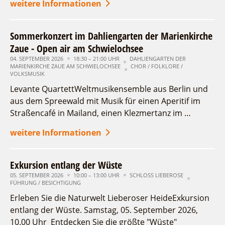
weitere Informationen
Sommerkonzert im Dahliengarten der Marienkirche
Zaue - Open air am Schwielochsee
04. SEPTEMBER 2026
18:30 – 21:00 UHR
DAHLIENGARTEN DER
MARIENKIRCHE ZAUE AM SCHWIELOCHSEE
CHOR / FOLKLORE /
VOLKSMUSIK
Levante QuartettWeltmusikensemble aus Berlin und
aus dem Spreewald mit Musik für einen Aperitif im
Straßencafé in Mailand, einen Klezmertanz im …
weitere Informationen
Exkursion entlang der Wüste
05. SEPTEMBER 2026
10:00 – 13:00 UHR
SCHLOSS LIEBEROSE
FÜHRUNG / BESICHTIGUNG
Erleben Sie die Naturwelt Lieberoser HeideExkursion
entlang der Wüste. Samstag, 05. September 2026,
10.00 Uhr Entdecken Sie die größte "Wüste"