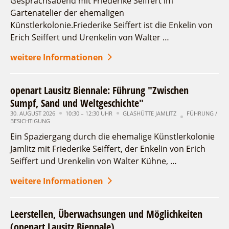
Gesprächsabend mit Friederike Seiffert im
Fremdenverkehrsvereine
Campingplatz Jessern
Einkaufen
Gruppen
Gartenatelier der ehemaligen
17
18
19
20
21
22
23
Wirtschaftsförderung
Ludwig Leichhardt
Künstlerkolonie.Friederike Seiffert ist die Enkelin von
24
Kahnfahrten
25
26
27
28
29
30
Erich Seiffert und Urenkelin von Walter …
Regionalentwicklung
Service
Fahrgastschiff
31
SPOT
weitere Informationen
Über uns
Bürgerbus
Erweiterte Suche
Team
Naturwelt Lieberoser Heide
openart Lausitz Biennale: Führung "Zwischen
Aktuelles
Zeitraum
Q-Gemeinde Schwielochsee
Sumpf, Sand und Weltgeschichte"
von
Infomaterial
30. AUGUST 2026
Staatlich anerkannter Erholungsort Goyatz
10:30 – 12:30 UHR
GLASHÜTTE JAMLITZ
FÜHRUNG /
bis
BESICHTIGUNG
Warenkorb
Mein Brandenburg – Infostelen
Ein Spaziergang durch die ehemalige Künstlerkolonie
Kategorie
Unternehmensbetreuung
alle Kategorien
Jamlitz mit Friederike Seiffert, der Enkelin von Erich
Seiffert und Urenkelin von Walter Kühne, …
ILB
Laufzeit
WFG
aktuelle und laufende Veranstaltungen
weitere Informationen
Suchbegriff
Leerstellen, Überwachsungen und Möglichkeiten
(openart Lausitz Biennale)