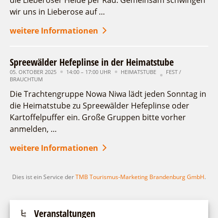
die Lieberoser Heide per Rad. Gemeinsam schwingen
Fremdenverkehrsvereine
Campingplatz Jessern
Einkaufen
Gruppen
wir uns in Lieberose auf …
20
21
22
23
24
25
26
Wirtschaftsförderung
Ludwig Leichhardt
weitere Informationen
27
Kahnfahrten
28
29
30
31
Regionalentwicklung
Service
Fahrgastschiff
SPOT
Erweiterte Suche
Spreewälder Hefeplinse in der Heimatstube
Über uns
Bürgerbus
05. OKTOBER 2025
14:00 – 17:00 UHR
HEIMATSTUBE
FEST /
Zeitraum
Team
zurücksetzen
Naturwelt Lieberoser Heide
BRAUCHTUM
von
Aktuelles
Die Trachtengruppe Nowa Niwa lädt jeden Sonntag in
bis
Q-Gemeinde Schwielochsee
Infomaterial
die Heimatstube zu Spreewälder Hefeplinse oder
Staatlich anerkannter Erholungsort Goyatz
Kategorie
Kartoffelpuffer ein. Große Gruppen bitte vorher
Warenkorb
alle Kategorien
Mein Brandenburg – Infostelen
anmelden, …
Unternehmensbetreuung
Laufzeit
weitere Informationen
aktuelle und laufende Veranstaltungen
ILB
WFG
Dies ist ein Service der
TMB Tourismus-Marketing Brandenburg GmbH
.
Suchbegriff
Ort
Veranstaltungen