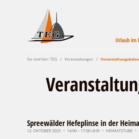
Urlaub im 
Wirtschaftsförde
Veranstaltunge
Unterkünft
Urlaub i
Campin
Servic
Sie sind hier:
TEG
/
Veranstaltungen
/
Veranstaltungskale
Leichhardt Lan
finde
un
Veranstaltu
Spreewälder Hefeplinse in der Heim
12. OKTOBER 2025
14:00 – 17:00 UHR
HEIMATSTUBE