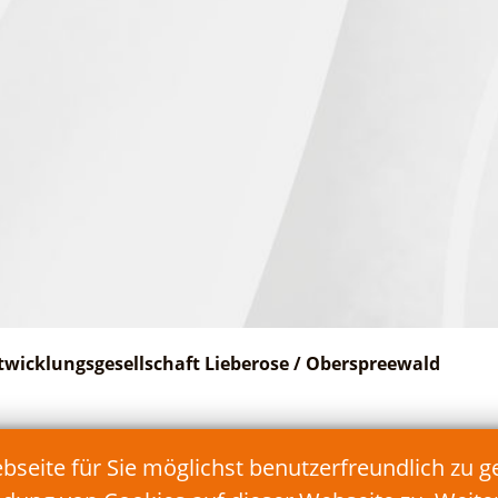
twicklungsgesellschaft Lieberose / Oberspreewald
Telefon: 035478/17 90 90
eite für Sie möglichst benutzerfreundlich zu g
Fax: 035478/17 90 99
E-Mail:
info@teg-lds.de