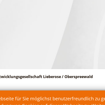
twicklungsgesellschaft Lieberose / Oberspreewald
Telefon: 035478/17 90 90
eite für Sie möglichst benutzerfreundlich zu g
Fax: 035478/17 90 99
E-Mail:
info@teg-lds.de