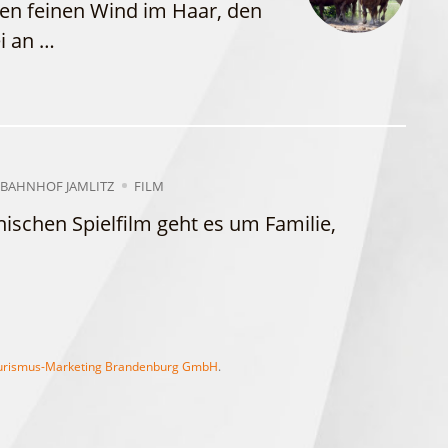
en feinen Wind im Haar, den
WFG
Fahrgastschiff
i an …
 BAHNHOF JAMLITZ
FILM
ischen Spielfilm geht es um Familie,
.
rismus-Marketing Brandenburg GmbH
.