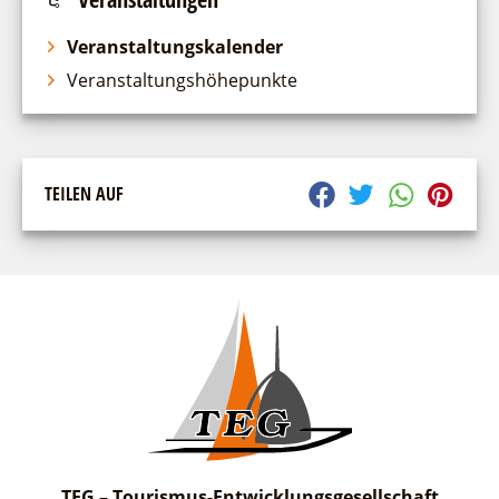
Veranstaltungskalender
suchen
Veranstaltungshöhepunkte
TEILEN AUF
TEG – Tourismus-Entwicklungsgesellschaft