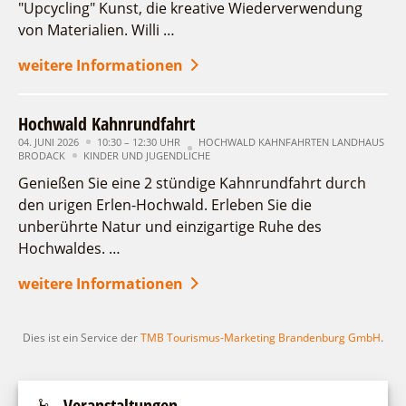
"Upcycling" Kunst, die kreative Wiederverwendung
Fremdenverkehrsvereine
Campingplatz Jessern
Einkaufen
Gruppen
von Materialien. Willi …
22
23
24
25
26
27
28
Wirtschaftsförderung
Ludwig Leichhardt
29
Kahnfahrten
30
weitere Informationen
Regionalentwicklung
Service
Fahrgastschiff
SPOT
Erweiterte Suche
Über uns
Hochwald Kahnrundfahrt
Bürgerbus
Zeitraum
Team
04. JUNI 2026
zurücksetzen
10:30 – 12:30 UHR
HOCHWALD KAHNFAHRTEN LANDHAUS
Naturwelt Lieberoser Heide
BRODACK
von
KINDER UND JUGENDLICHE
Aktuelles
bis
Q-Gemeinde Schwielochsee
Genießen Sie eine 2 stündige Kahnrundfahrt durch
Infomaterial
Staatlich anerkannter Erholungsort Goyatz
den urigen Erlen-Hochwald. Erleben Sie die
Kategorie
Warenkorb
unberührte Natur und einzigartige Ruhe des
alle Kategorien
Mein Brandenburg – Infostelen
Hochwaldes. …
Unternehmensbetreuung
Laufzeit
weitere Informationen
aktuelle und laufende Veranstaltungen
ILB
WFG
Suchbegriff
Dies ist ein Service der
TMB Tourismus-Marketing Brandenburg GmbH
.
Ort
Veranstaltungen