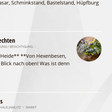
asar, Schminkstand, Bastelstand, Hüpfburg
WFG
Fahrgastschiff
echten
UNG / BESICHTIGUNG
er Heide** **Von Hexenbesen,
 Blick nach oben! Was ist denn
s
AUS JAMLITZ
MARKT