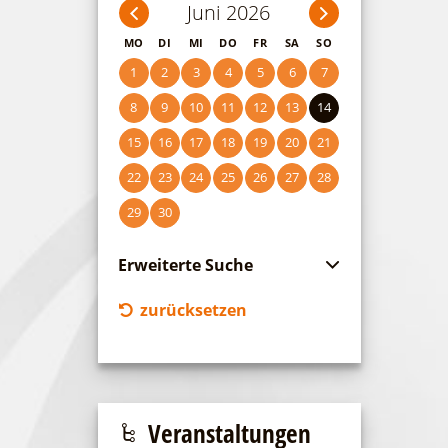
Juni 2026
MO
DI
MI
DO
FR
SA
SO
1
2
3
4
5
6
7
8
9
10
11
12
13
14
15
16
17
18
19
20
21
22
23
24
25
26
27
28
29
30
Erweiterte Suche
Zeitraum
zurücksetzen
von
bis
Kategorie
alle Kategorien
Veranstaltungen
Laufzeit