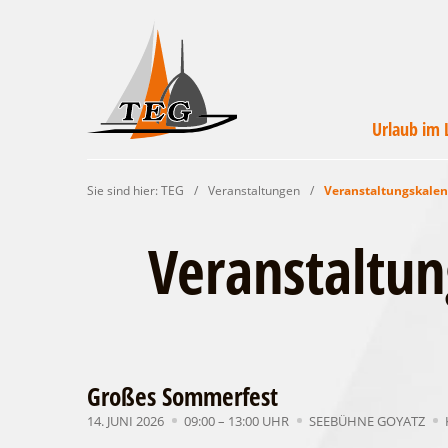
Urlaub im 
Wirtschaftsförde
Veranstaltunge
Unterkünft
Urlaub i
Campin
Servic
Sie sind hier:
TEG
/
Veranstaltungen
/
Veranstaltungskale
Leichhardt Lan
finde
un
Veranstaltu
Großes Sommerfest
14. JUNI 2026
09:00 – 13:00 UHR
SEEBÜHNE GOYATZ