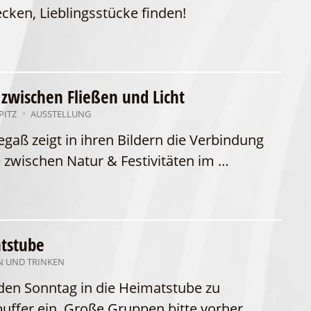
cken, Lieblingsstücke finden!
 zwischen Fließen und Licht
PITZ
AUSSTELLUNG
gaß zeigt in ihren Bildern die Verbindung
wischen Natur & Festivitäten im …
atstube
N UND TRINKEN
den Sonntag in die Heimatstube zu
puffer ein. Große Gruppen bitte vorher …