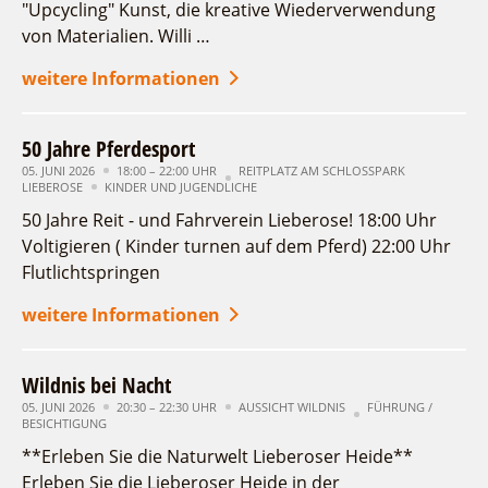
"Upcycling" Kunst, die kreative Wiederverwendung
Fremdenverkehrsvereine
Campingplatz Jessern
Einkaufen
Gruppen
von Materialien. Willi …
22
23
24
25
26
27
28
Wirtschaftsförderung
Ludwig Leichhardt
29
Kahnfahrten
30
weitere Informationen
Regionalentwicklung
Service
Fahrgastschiff
SPOT
Erweiterte Suche
Über uns
50 Jahre Pferdesport
Bürgerbus
Zeitraum
Team
05. JUNI 2026
zurücksetzen
18:00 – 22:00 UHR
REITPLATZ AM SCHLOSSPARK
Naturwelt Lieberoser Heide
LIEBEROSE
von
KINDER UND JUGENDLICHE
Aktuelles
bis
Q-Gemeinde Schwielochsee
50 Jahre Reit - und Fahrverein Lieberose! 18:00 Uhr
Infomaterial
Staatlich anerkannter Erholungsort Goyatz
Voltigieren ( Kinder turnen auf dem Pferd) 22:00 Uhr
Kategorie
Warenkorb
Flutlichtspringen
alle Kategorien
Mein Brandenburg – Infostelen
Unternehmensbetreuung
weitere Informationen
Laufzeit
aktuelle und laufende Veranstaltungen
ILB
WFG
Wildnis bei Nacht
Suchbegriff
05. JUNI 2026
20:30 – 22:30 UHR
AUSSICHT WILDNIS
FÜHRUNG /
BESICHTIGUNG
**Erleben Sie die Naturwelt Lieberoser Heide**
Ort
Erleben Sie die Lieberoser Heide in der