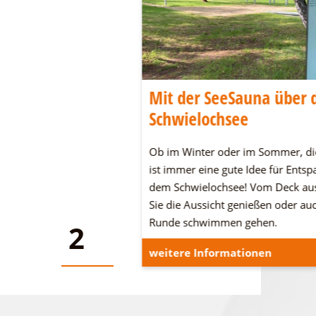
wig-Leichhardt-
Mit der SeeSauna über 
Schwielochsee
dt-Land an den
Ob im Winter oder im Sommer, di
n Seen und in der Heide.
ist immer eine gute Idee für Ents
n und verbringt eine
dem Schwielochsee! Vom Deck au
Sie die Aussicht genießen oder au
Runde schwimmen gehen.
2
2
onen
weitere Informationen