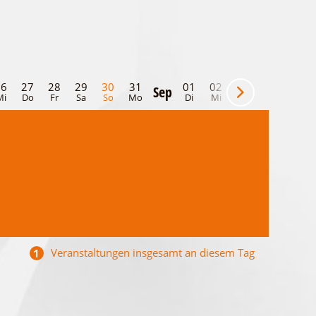
26
27
28
29
30
31
01
02
03
04
05
Sep
Mi
Do
Fr
Sa
So
Mo
Di
Mi
Do
Fr
Sa
Veranstaltungen insgesamt an diesem Tag
1