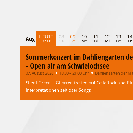
HEUTE
08
09
10
11
12
13
14
Aug
Aug
07 Fr
Sa
So
Mo
Di
Mi
Do
Fr
Sommerkonzert im Dahliengarten de
- Open air am Schwielochsee
07. August 2026
18:30 – 21:00 Uhr
Dahliengarten der Ma
Silent Green - Gitarren treffen auf CelloRock und Bl
Interpretationen zeitloser Songs