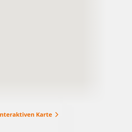
Mit der SeeSauna über den
Schwielochsee
Ob im Winter oder im Sommer, die Seesauna
ist immer eine gute Idee für Entspannung auf
dem Schwielochsee! Vom Deck aus können
Sie die Aussicht genießen oder auch eine
Runde schwimmen gehen.
weitere Informationen
interaktiven Karte