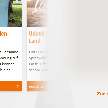
den
Urlaub im Ludwig-Leichhardt-
Land
e Seesauna
Das Ludwig-Leichhardt-Land an den
pannung auf
Spreewaldfließen, den Seen und in der Heide.
s können
Lasst Euch inspirieren und verbringt eine
ch eine
schöne Zeit bei …
weitere Informationen
Zur 