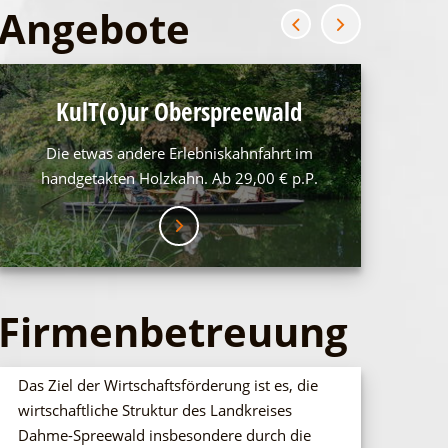
Angebote
Wo Ku
KulT(o)ur Oberspreewald
Die etwas andere Erlebniskahnfahrt im
Stadtrund
handgetakten Holzkahn. Ab 29,00 € p.P.
Führung
Lieberoser Heide
Lieberose zeichnet sich allerdings nicht nur durch seine histo
durch seine einmalige Flora und Fauna. Endlos erscheinender 
Firmenbetreuung
kreisende Adler, verschwiegene Seen, Moore, weite Heidekrautfel
Dieses besondere Landschaftserlebnis bieten Ihnen Teile der Li
Wüstenlandschaft.
Das Ziel der Wirtschaftsförderung ist es, die
wirtschaftliche Struktur des Landkreises
Dahme-Spreewald insbesondere durch die